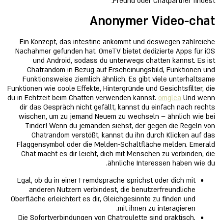
Freund oder Chatpartner findest.
Anonymer Video-chat
Ein Konzept, das intestine ankommt und deswegen zahlreiche
Nachahmer gefunden hat. OmeTV bietet dedizierte Apps für iOS
und Android, sodass du unterwegs chatten kannst. Es ist
Chatrandom in Bezug auf Erscheinungsbild, Funktionen und
Funktionsweise ziemlich ähnlich. Es gibt viele unterhaltsame
Funktionen wie coole Effekte, Hintergründe und Gesichtsfilter, die
du in Echtzeit beim Chatten verwenden kannst.
omglea
Und wenn
dir das Gespräch nicht gefällt, kannst du einfach nach rechts
wischen, um zu jemand Neuem zu wechseln – ähnlich wie bei
Tinder! Wenn du jemanden siehst, der gegen die Regeln von
Chatrandom verstößt, kannst du ihn durch Klicken auf das
Flaggensymbol oder die Melden-Schaltfläche melden. Emerald
Chat macht es dir leicht, dich mit Menschen zu verbinden, die
ähnliche Interessen haben wie du.
Egal, ob du in einer Fremdsprache sprichst oder dich mit
anderen Nutzern verbindest, die benutzerfreundliche
Oberfläche erleichtert es dir, Gleichgesinnte zu finden und
mit ihnen zu interagieren.
Die Sofortverbindungen von Chatroulette sind praktisch,