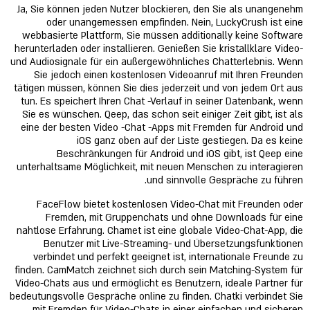
Ja, Sie können jeden Nutzer blockieren, den Sie als unangenehm
oder unangemessen empfinden. Nein, LuckyCrush ist eine
webbasierte Plattform, Sie müssen additionally keine Software
herunterladen oder installieren. Genießen Sie kristallklare Video-
und Audiosignale für ein außergewöhnliches Chatterlebnis. Wenn
Sie jedoch einen kostenlosen Videoanruf mit Ihren Freunden
tätigen müssen, können Sie dies jederzeit und von jedem Ort aus
tun. Es speichert Ihren Chat -Verlauf in seiner Datenbank, wenn
Sie es wünschen. Qeep, das schon seit einiger Zeit gibt, ist als
eine der besten Video -Chat -Apps mit Fremden für Android und
iOS ganz oben auf der Liste gestiegen. Da es keine
Beschränkungen für Android und iOS gibt, ist Qeep eine
unterhaltsame Möglichkeit, mit neuen Menschen zu interagieren
und sinnvolle Gespräche zu führen.
FaceFlow bietet kostenlosen Video-Chat mit Freunden oder
Fremden, mit Gruppenchats und ohne Downloads für eine
nahtlose Erfahrung. Chamet ist eine globale Video-Chat-App, die
Benutzer mit Live-Streaming- und Übersetzungsfunktionen
verbindet und perfekt geeignet ist, internationale Freunde zu
finden. CamMatch zeichnet sich durch sein Matching-System für
Video-Chats aus und ermöglicht es Benutzern, ideale Partner für
bedeutungsvolle Gespräche online zu finden. Chatki verbindet Sie
mit Fremden für Video-Chats in einer einfachen und sicheren