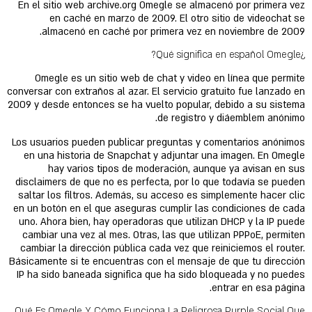
En el sitio web archive.org Omegle se almacenó por primera vez
en caché en marzo de 2009. El otro sitio de videochat se
almacenó en caché por primera vez en noviembre de 2009.
¿Qué significa en español Omegle?
Omegle es un sitio web de chat y video en línea que permite
conversar con extraños al azar. El servicio gratuito fue lanzado en
2009 y desde entonces se ha vuelto popular, debido a su sistema
de registro y diáemblem anónimo.
Los usuarios pueden publicar preguntas y comentarios anónimos
en una historia de Snapchat y adjuntar una imagen. En Omegle
hay varios tipos de moderación, aunque ya avisan en sus
disclaimers de que no es perfecta, por lo que todavía se pueden
saltar los filtros. Además, su acceso es simplemente hacer clic
en un botón en el que aseguras cumplir las condiciones de cada
uno. Ahora bien, hay operadoras que utilizan DHCP y la IP puede
cambiar una vez al mes. Otras, las que utilizan PPPoE, permiten
cambiar la dirección pública cada vez que reiniciemos el router.
Básicamente si te encuentras con el mensaje de que tu dirección
IP ha sido baneada significa que ha sido bloqueada y no puedes
entrar en esa página.
Qué Es Omegle Y Cómo Funciona La Peligrosa Purple Social Que