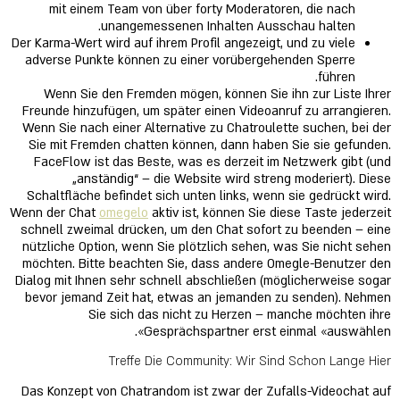
mit einem Team von über forty Moderatoren, die nach
unangemessenen Inhalten Ausschau halten.
Der Karma-Wert wird auf ihrem Profil angezeigt, und zu viele
adverse Punkte können zu einer vorübergehenden Sperre
führen.
Wenn Sie den Fremden mögen, können Sie ihn zur Liste Ihrer
Freunde hinzufügen, um später einen Videoanruf zu arrangieren.
Wenn Sie nach einer Alternative zu Chatroulette suchen, bei der
Sie mit Fremden chatten können, dann haben Sie sie gefunden.
FaceFlow ist das Beste, was es derzeit im Netzwerk gibt (und
„anständig“ – die Website wird streng moderiert). Diese
Schaltfläche befindet sich unten links, wenn sie gedrückt wird.
Wenn der Chat
omegelo
aktiv ist, können Sie diese Taste jederzeit
schnell zweimal drücken, um den Chat sofort zu beenden – eine
nützliche Option, wenn Sie plötzlich sehen, was Sie nicht sehen
möchten. Bitte beachten Sie, dass andere Omegle-Benutzer den
Dialog mit Ihnen sehr schnell abschließen (möglicherweise sogar
bevor jemand Zeit hat, etwas an jemanden zu senden). Nehmen
Sie sich das nicht zu Herzen – manche möchten ihre
Gesprächspartner erst einmal «auswählen».
Treffe Die Community: Wir Sind Schon Lange Hier
Das Konzept von Chatrandom ist zwar der Zufalls-Videochat auf