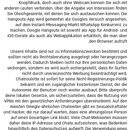
Knopfdruck, doch auch ohne Webcam können Sie sich mit
anderen Leuten verbinden. Über die Angabe von Interessen finden
Sie Gleichgesinnte, mit denen Sie sich austauschen können. Die
Hangouts-App wird gemeinhin als Googles Versuch angesehen,
auf dem Instant-Messaging-Markt WhatsApp Konkurrenz zu
machen. Google Hangouts ist sowohl als App für Android- und
iOS-Geräte als auch als Webapplikation erhältlich, die man über
den Browser aufruft.
Unsere Inhalte sind nur zu Informationszwecken bestimmt und
sollten nicht als Rechtsberatung ausgelegt oder herangezogen
werden. Dadurch bleiben nicht nur Ihre persönlichen Daten
verborgen, sondern es wird auch sichergestellt, dass Ihr Surfen
nicht durch unerwünschte Werbung beeinträchtigt wird.
Chatroulette ist sofort für seine Nicht-Registrierungs-Politik
bekannt und ein zugänglicher kostenloser Dienst, der die
Autonomie der Benutzer noch weiter ausbaut. Bitte überprüfe
deine lokalen Gesetze, um sicherzustellen, dass die Nutzung von
VPNs mit den gesetzlichen Anforderungen übereinstimmt. Auf den
meisten Omegle-ähnlichen Chatseiten gibt es Sexualstraftäter
und Hacker, die nur darauf warten, dass eine ahnungslose Person
auf einen bösartigen Link klickt. Viele Chat-Webseiten müssen
daher deine IP-Adresse und Chats aufzeichnen, was Bedenken
hinsichtlich des Datenschutzes aufwirft. Die Verwendung eines