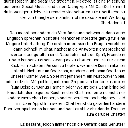
durchstöbern und sogar live streamen. MeetMe ist eine Mischung
aus einer Social Media- und einer Dating-App. Mit CamSurf kannst
du in wenigen Klicks mit Fremden videochatten. Die Oberfläche ist
der von Omegle sehr ähnlich, ohne dass sie mit Werbung
überladen ist.
Das macht besonders die Verständigung schwierig, denn auch
Englisch sprechen nicht alle Menschen intestine genug für eine
längere Unterhaltung. Die ersten interessierten Fragen verebben
dann schnell im Chat, nachdem die Antworten entsprechend
wortarm ausgefallen sind. Natürlich macht es Spaß, Fremde in
Chats kennenzulernen, zwanglos zu chatten und mit nur einem
Klick zur nächsten Person zu hüpfen, wenn die Kommunikation
stockt. Nicht nur im Chatroom, sondern auch beim Chatten in
unserer Gamer Welt. Spiel mit jemandem ein Multiplayer Spiel,
oder nutz die Möglichkeit, mit einer Gruppe von Leuten zu zocken
(zum Beispiel "Bonus Farmer" oder "Weltreise"). Dann bring bei
Knuddels dein eigenes Spiel an den Start und lerne so nicht nur
andere Menschen kennen, sondern verdiene noch eigenes Geld
mit User Apps! In unserem Chat lernst du garantiert andere
Benutzer spielerisch kennen und hast direkt verbindende Themen
zum darüber Chatten.
Es besteht jedoch immer noch die Gefahr, dass Benutzer