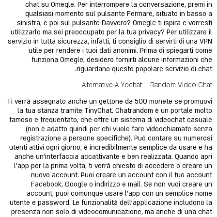
chat su Omegle. Per interrompere la conversazione, premi in
qualsiasi momento sul pulsante Fermare, situato in basso a
sinistra, e poi sul pulsante Davvero? Omegle ti ispira e vorresti
utilizzarlo ma sei preoccupato per la tua privacy? Per utilizzare il
servizio in tutta sicurezza, infatti, ti consiglio di servirti di una VPN
utile per rendere i tuoi dati anonimi. Prima di spiegarti come
funziona Omegle, desidero fornirti alcune informazioni che
riguardano questo popolare servizio di chat.
Alternative A Yochat – Random Video Chat
Ti verrà assegnato anche un gettone da 500 monete se promuovi
la tua stanza tramite TinyChat. Chatrandom è un portale molto
famoso e frequentato, che offre un sistema di videochat casuale
(non è adatto quindi per chi vuole fare videochiamate senza
registrazione a persone specifiche). Può contare su numerosi
utenti attivi ogni giorno, è incredibilmente semplice da usare e ha
anche un'interfaccia accattivante e ben realizzata. Quando apri
l'app per la prima volta, ti verrà chiesto di accedere o creare un
nuovo account. Puoi creare un account con il tuo account
Facebook, Google o indirizzo e mail. Se non vuoi creare un
account, puoi comunque usare l'app con un semplice nome
utente e password. Le funzionalità dell’applicazione includono la
presenza non solo di videocomunicazione, ma anche di una chat