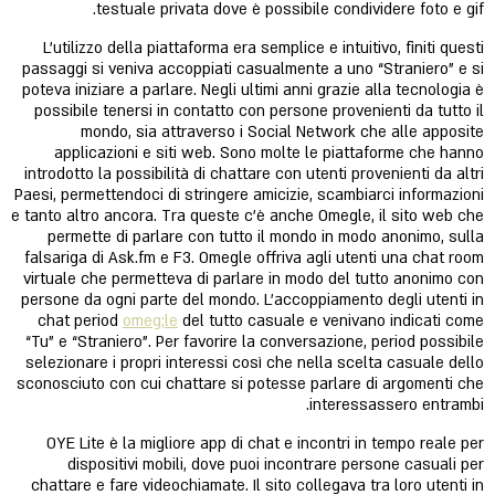
testuale privata dove è possibile condividere foto e gif.
L’utilizzo della piattaforma era semplice e intuitivo, finiti questi
passaggi si veniva accoppiati casualmente a uno “Straniero” e si
poteva iniziare a parlare. Negli ultimi anni grazie alla tecnologia è
possibile tenersi in contatto con persone provenienti da tutto il
mondo, sia attraverso i Social Network che alle apposite
applicazioni e siti web. Sono molte le piattaforme che hanno
introdotto la possibilità di chattare con utenti provenienti da altri
Paesi, permettendoci di stringere amicizie, scambiarci informazioni
e tanto altro ancora. Tra queste c’è anche Omegle, il sito web che
permette di parlare con tutto il mondo in modo anonimo, sulla
falsariga di Ask.fm e F3. Omegle offriva agli utenti una chat room
virtuale che permetteva di parlare in modo del tutto anonimo con
persone da ogni parte del mondo. L’accoppiamento degli utenti in
chat period
omeg;le
del tutto casuale e venivano indicati come
“Tu” e “Straniero”. Per favorire la conversazione, period possibile
selezionare i propri interessi così che nella scelta casuale dello
sconosciuto con cui chattare si potesse parlare di argomenti che
interessassero entrambi.
OYE Lite è la migliore app di chat e incontri in tempo reale per
dispositivi mobili, dove puoi incontrare persone casuali per
chattare e fare videochiamate. Il sito collegava tra loro utenti in