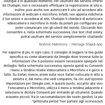
ovunque e in qualsiasi momento. Per usufruire del servizio offerto
da Chatspin, non è necessario effettuare la registrazione al sito e,
inoltre, puoi anche non autorizzare il sito ad accedere alle
informazioni di webcam e microfono. Infatti, non appena indicherai
il tuo sesso e accederai al sito, Chatspin ti chiederà di autorizzare
videocamera e microfono in modo da poterli poi configurare per
poter comunicare con gli utenti del mondo. Cliccando Non
consentire e, nella schermata successiva, Use text chat solely,
potrai usufruire del servizio semplicemente chattando.
Brahmin Matrimony – Marriage Shaadi App
Per saperne di più, in ogni caso, ti consiglio di leggere la mia guida
specifica su come sbannarsi da Omegle dove troverai tutte le
informazioni che ti possono essere necessarie spiegate nel
dettaglio. Nella schermata successiva, sposta quindi su Consenti
i menu a tendina relativi Videocamera e Microfono e il gioco è
fatto. Su Safari, invece, premi sulla voce Safari collocata in alto a
sinistra e, dal menu che vedi comparire, fai clic sull’opzione
Impostazioni per Omegle.com. A questo punto, accanto alle voci
Fotocamera e Microfono, utilizza il menu a tendina adiacente e
seleziona le diciture Consenti per entrambi gli strumenti. Quando
eravamo piccoli, fra le raccomandazioni dei nostri genitori, la più
gettonata period “non parlare agli sconosciuti”.