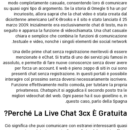
modo completamente casuale, consentendo loro di comunicare
su quasi ogni tipo di argomento. Se la storia di Omegle ti ha un po’
incuriosito, allora saprai che la chat video è stata creata dal
diciottenne americano Leif K-Brooks e il sito è stato lanciato il 25
marzo 2009. Inizialmente era esclusivamente chat di testo, ma in
seguito è apparsa la funzione di videochiamata. Una chat casuale
chiara e semplice che combina le funzioni di comunicazione
testuale e video, nonché i singoli elementi dei social network.
Una delle prime chat senza registrazione meritevoli di essere
menzionate è eChat. Si tratta di uno dei servizi più famosi in
assoluto, e permette di fare nuove conoscenze senza dover avere
per forza un account. Il web è pieno zeppo di siti in cui sono
presenti chat senza registrazione. In questi portali è possibile
interagire col prossimo senza doversi necessariamente iscrivere.
Funzione effettivamente molto comoda, per tutelare la propria
privateness. Chatspin.it si aggiudica il secondo posto tra le
migliori videochat del web. Ogni paese ha il suo gioiellino e, in
questo caso, parlo della Spagna.
Perché La Live Chat 3cx È Gratuita?
Ciò significa che puoi comunicare con estranei interessanti quasi