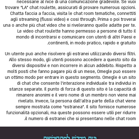
necessarie al nice di una comunicazione gradevole. Se vuoi
trovare “LA” chat roulette, assicurati di provare numerous opzioni.
Chatta faccia a faccia, visita le chat room tematiche, connettiti
agli streaming (flussi video) e così through. Prima o poi troverai
una o anche più chat video che si riveleranno quelle adatte per te.
Le video chat roulette hanno permesso a persone di tutto il
mondo di incontrarsi e comunicare con utenti di altri Paesi e
continenti, in modo pratico, rapido e gratuito.
Un utente può anche risolvere gli estranei utilizzando diversi filtri.
Allo stesso modo, gli utenti possono accedere a questo sito da
diversi dispositivi e non incorrere in alcun addebito. Rispetto a
molti posti che fanno pagare più di un mese, Omegle può essere
un ottimo modo per entrare in questo segmento. Omegle è un sito
di chat che consente l’interazione individuale tra individui in
stanze separate. Il punto di forza di questo sito è la capacità di
rimanere anonimi e il vero nome di un membro non viene mai
rivelato. Invece, la persona dall’altra parte della chat viene
sempre mostrata come “estranea”. Il sito fornisce numerose
funzionalità opzionali, ma queste possono essere utili per ridurre
il numero di estranei che si presentano nelle chat room.
בֵּית מִדְרָשׁ לְהִתְחַדְּשׁוּת