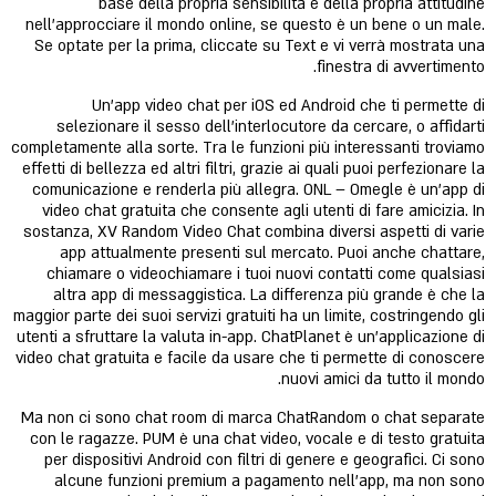
base della propria sensibilità e della propria attitudine
nell’approcciare il mondo online, se questo è un bene o un male.
Se optate per la prima, cliccate su Text e vi verrà mostrata una
finestra di avvertimento.
Un’app video chat per iOS ed Android che ti permette di
selezionare il sesso dell’interlocutore da cercare, o affidarti
completamente alla sorte. Tra le funzioni più interessanti troviamo
effetti di bellezza ed altri filtri, grazie ai quali puoi perfezionare la
comunicazione e renderla più allegra. ONL – Omegle è un'app di
video chat gratuita che consente agli utenti di fare amicizia. In
sostanza, XV Random Video Chat combina diversi aspetti di varie
app attualmente presenti sul mercato. Puoi anche chattare,
chiamare o videochiamare i tuoi nuovi contatti come qualsiasi
altra app di messaggistica. La differenza più grande è che la
maggior parte dei suoi servizi gratuiti ha un limite, costringendo gli
utenti a sfruttare la valuta in-app. ChatPlanet è un'applicazione di
video chat gratuita e facile da usare che ti permette di conoscere
nuovi amici da tutto il mondo.
Ma non ci sono chat room di marca ChatRandom o chat separate
con le ragazze. PUM è una chat video, vocale e di testo gratuita
per dispositivi Android con filtri di genere e geografici. Ci sono
alcune funzioni premium a pagamento nell’app, ma non sono