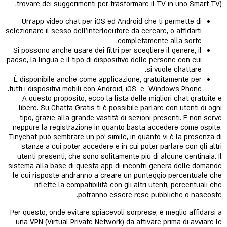
trovare dei suggerimenti per trasformare il TV in uno Smart TV).
Un’app video chat per iOS ed Android che ti permette di
selezionare il sesso dell’interlocutore da cercare, o affidarti
completamente alla sorte.
Si possono anche usare dei filtri per scegliere il genere, il
paese, la lingua e il tipo di dispositivo delle persone con cui
si vuole chattare.
È disponibile anche come applicazione, gratuitamente per
tutti i dispositivi mobili con Android, iOS e Windows Phone.
A questo proposito, ecco la lista delle migliori chat gratuite e
libere. Su Chatta Gratis ti è possibile parlare con utenti di ogni
tipo, grazie alla grande vastità di sezioni presenti. E non serve
neppure la registrazione in quanto basta accedere come ospite.
Tinychat può sembrare un po’ simile, in quanto vi è la presenza di
stanze a cui poter accedere e in cui poter parlare con gli altri
utenti presenti, che sono solitamente più di alcune centinaia. Il
sistema alla base di questa app di incontri genera delle domande
le cui risposte andranno a creare un punteggio percentuale che
riflette la compatibilità con gli altri utenti, percentuali che
potranno essere rese pubbliche o nascoste.
Per questo, onde evitare spiacevoli sorprese, è meglio affidarsi a
una VPN (Virtual Private Network) da attivare prima di avviare le