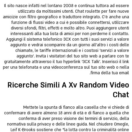
Il sito nasce infatti nel lontano 2008 e continua tuttora ad essere
utilizzato da moltissimi utenti. Chat roulette per fare nuove
amicizie con filtro geografico e traduttore integrato. C’è anche una
funzione di flussi video a cui è possibile connettersi, utilizzare
diversi sfondi, filtri, effetti e molto altro. Puoi aggiungere utenti
interessanti alla tua lista di amici per non perderne il contatto.
Aggiungi il sistema telefonico 3CX con tutti i suoi servizi a valore
aggiunto e vedrai scomparire da un giorno all’altro i costi delle
chiamate, le tariffe internazionali e i costosi ‘servizi a valore
aggiunto’. Invita i visitatori del tuo sito web a parlare con te
gratuitamente attraverso il tuo hyperlink ‘3CX Talk’. Inserisci il link
per una telefonata e una videoconferenza sul tuo sito web o nella
firma della tua email.
Ricerche Simili A Xv Random Video
Chat
Mettete la spunta di fianco alla casella che vi chiede di
confermare di avere almeno 18 anni di età e di fianco a quella che
conferma di aver preso visione dei termini di servizio, della
normativa sulla privacy e delle linee guida. Nel chiudere Omegle,
Leif K-Brooks sostiene che “la lotta contro la criminalità online