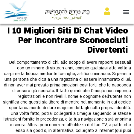
בֵּית מִדְרָשׁ לַהִתְחַדְּשׁוּת
חבורות לימוד ותפילה
I 10 Migliori Siti Di Chat Video
Per Incontrare Sconosciuti
Divertenti
Del comportamento di chi, allo scopo di avere rapporti sessuali
con un minore di sixteen anni, compie qualsiasi atto volto a
carpirne la fiducia mediante lusinghe, artifici o minacce. Si pensi a
una persona che dica a una ragazzina di essere innamorato di lei,
di non aver mai provato prima emozioni così forti, che le nasconda
di essere già sposato. Il fatto quindi che Omegle non imponga
registrazioni e non riveli il nome e cognome dell’utente non
significa che questi sia libero di mentire nel momento in cui decide
spontaneamente di dare maggiori dettagli sulla propria identità.
Una volta fatto, potrai collegarti a Omegle seguendo le stesse
istruzioni fornite in precedenza, e la tua navigazione sarà anonima
e sicura. Allora puoi ricorrere all’utilizzo del tuo TV, a patto che
esso sia good o, in alternativa, collegato a Internet (qui puoi