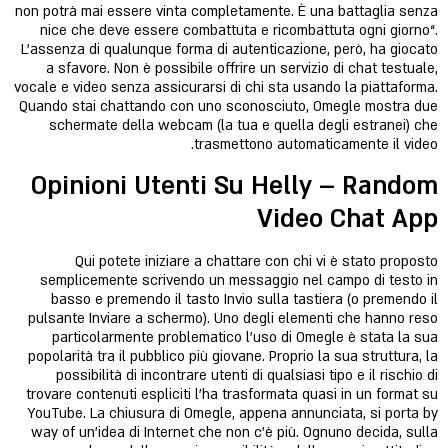
non potrà mai essere vinta completamente. È una battaglia senza
nice che deve essere combattuta e ricombattuta ogni giorno“.
L’assenza di qualunque forma di autenticazione, però, ha giocato
a sfavore. Non è possibile offrire un servizio di chat testuale,
vocale e video senza assicurarsi di chi sta usando la piattaforma.
Quando stai chattando con uno sconosciuto, Omegle mostra due
schermate della webcam (la tua e quella degli estranei) che
trasmettono automaticamente il video.
Opinioni Utenti Su Helly – Random
Video Chat App
Qui potete iniziare a chattare con chi vi è stato proposto
semplicemente scrivendo un messaggio nel campo di testo in
basso e premendo il tasto Invio sulla tastiera (o premendo il
pulsante Inviare a schermo). Uno degli elementi che hanno reso
particolarmente problematico l’uso di Omegle è stata la sua
popolarità tra il pubblico più giovane. Proprio la sua struttura, la
possibilità di incontrare utenti di qualsiasi tipo e il rischio di
trovare contenuti espliciti l’ha trasformata quasi in un format su
YouTube. La chiusura di Omegle, appena annunciata, si porta by
way of un’idea di Internet che non c’è più. Ognuno decida, sulla