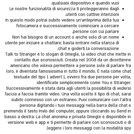
qualsiasi dispositivo e quando vuoi.
Le nostre funzionalità di sicurezza ti proteggeranno dagli
utenti con cattive intenzioni.
In questo modo potrai subito vedere un'anteprima della tua
fotocamera e successivamente cominciare a cercare
persone con cui parlare.
Non hai bisogno di un account o anche solo di un nome
utente per iniziare a chattare; basta entrare nella stanza di
chat e goderti la conversazione.
Talk to Stranger è lo slogan di Omegle, la video chat che mette in
contatto due sconosciuti. Creata nel 2008 da un diciottenne
americano che voleva permettere a persone sole di parlare fra
loro, è diventata famosissima in tutto il mondo. È nata come chat
testuale del tipo 1 advert 1, ovvero fra due persone per volta,
identificate semplicemente come You e Stranger.
Successivamente è stata data agli utenti la possibilità di vedersi
faccia a faccia tramite video. Una volta scelto il tipo di chat, sarai
subito connesso con un estraneo. Puoi comunicare con l’altra
persona digitando i tuoi messaggi nella barra della chat e
premendo il tasto Invio del computer, oppure cliccando su Send in
basso a destra. La chat anonima e privata Omegle è disponibile in
versione web e app e ti permette di parlare con sconosciuti o di
leggere i loro messaggi con la modalità spy.