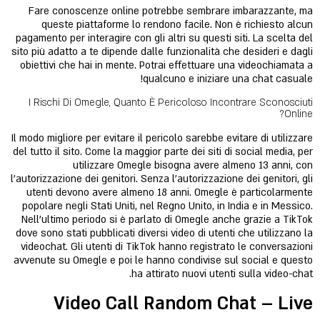
Fare conoscenze online potrebbe sembrare imbarazzante, ma
queste piattaforme lo rendono facile. Non è richiesto alcun
pagamento per interagire con gli altri su questi siti. La scelta del
sito più adatto a te dipende dalle funzionalità che desideri e dagli
obiettivi che hai in mente. Potrai effettuare una videochiamata a
qualcuno e iniziare una chat casuale!
I Rischi Di Omegle, Quanto È Pericoloso Incontrare Sconosciuti
Online?
Il modo migliore per evitare il pericolo sarebbe evitare di utilizzare
del tutto il sito. Come la maggior parte dei siti di social media, per
utilizzare Omegle bisogna avere almeno 13 anni, con
l’autorizzazione dei genitori. Senza l'autorizzazione dei genitori, gli
utenti devono avere almeno 18 anni. Omegle è particolarmente
popolare negli Stati Uniti, nel Regno Unito, in India e in Messico.
Nell’ultimo periodo si è parlato di Omegle anche grazie a TikTok
dove sono stati pubblicati diversi video di utenti che utilizzano la
videochat. Gli utenti di TikTok hanno registrato le conversazioni
avvenute su Omegle e poi le hanno condivise sul social e questo
ha attirato nuovi utenti sulla video-chat.
Video Call Random Chat – Live