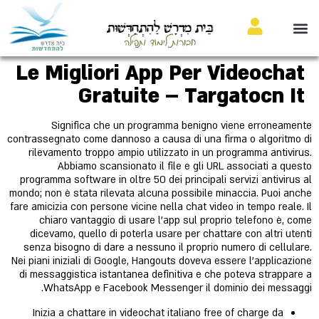
בֵּית מִדְרָשׁ לַהִתְחַדְּשׁוּת
חבורות לימוד ותפילה
Le Migliori App Per Videochat
Gratuite – Targatocn It
Significa che un programma benigno viene erroneamente
contrassegnato come dannoso a causa di una firma o algoritmo di
rilevamento troppo ampio utilizzato in un programma antivirus.
Abbiamo scansionato il file e gli URL associati a questo
programma software in oltre 50 dei principali servizi antivirus al
mondo; non è stata rilevata alcuna possibile minaccia. Puoi anche
fare amicizia con persone vicine nella chat video in tempo reale. Il
chiaro vantaggio di usare l’app sul proprio telefono è, come
dicevamo, quello di poterla usare per chattare con altri utenti
senza bisogno di dare a nessuno il proprio numero di cellulare.
Nei piani iniziali di Google, Hangouts doveva essere l’applicazione
di messaggistica istantanea definitiva e che poteva strappare a
WhatsApp e Facebook Messenger il dominio dei messaggi.
Inizia a chattare in videochat italiano free of charge da