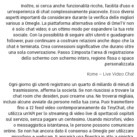
Inoltre, si cerca anche funzionalità ricche, facilità d’uso e
un’esperienza di chat complessivamente piacevole. Ecco diversi
aspetti importanti da considerare durante la verifica delle migliori
various a Omegle. La piattaforma alternativa online di OmeTV non
è solo chat video; è un ottimo modo per espandere la tua rete
sociale. Con la possibilità di seguire altri utenti e guadagnare
follower, puoi continuare a costruire relazioni anche dopo che la
chat è terminata. Crea connessioni significative che durano oltre
una sola conversazione. Passo 2.Imposta l'area di registrazione
dello schermo con schermo intero, regione fissa o space
personalizzata.
Kome – Live Video Chat
Ogni giorno gli utenti registrano un quarto di miliardo di minuti di
trasmissione, afferma la società. Se non riuscissi a trovare la
chat room che desideri, puoi crearne una. Ne troverai migliaia,
inclusi alcune avviate da persone nella tua zona. Puoi trasmettere
fino a 12 feed video contemporaneamente da TinyChat, che
utilizza un'API per lo streaming di video live di spettacoli ospitati
sul servizio, senza pagare un centesimo. Usando microfoni, video
o messaggistica istantanea, le persone possono comunicare
online. Se non hai ancora dato il consenso a Omegle per utilizzare
microfono e webcam, ti apparirà una finestra in alto a sinistra,