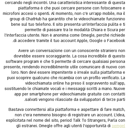
cercando negli incontri. Una caratteristica interessante di questa
piattaforma è che puoi cercare persone con fotocamere e
microfoni accesi o spenti. Al momento, non c’è un’app mobile, ma il
group di ChatHub ha garantito che le videochiamate funzionino
bene sul tuo telefono. Il sito presenta un’interfaccia pulita e ti
permette di passare tra le modalità Chiara e Scura per
l’interfaccia utente. Non è anonima come Omegle, perché richiede
di accedere tramite il tuo account Apple, Google o Facebook.
Avere un conversazione con un conoscente straniero non
dovrebbe essere scoraggiante. La cosa incredibile di questo
software program è che ti permette di cercare qualsiasi persona
presente, rendendo incredibilmente utile comunicare di nuovo con
loro. Non devi essere impenitente o irreale sulla piattaforma e
puoi scoprire qualcuno che ricambia con un profilo verificato. La
videochiamata online ha preso il sopravvento sull’app,
sostituendo le chiamate vocali e i messaggi scritti a mano. Nuove
app per smartphone per videochiamate gratuite con contatti
salvati vengono rilasciate da sviluppatori di terze parti.
Bastava connettersi alla piattaforma e aspettare di fare match,
non c’era nemmeno bisogno di registrare un account. L’idea,
esplicitata nel nome del sito, period Talk To Strangers, Parla con
gli estranei. Omegle offre agli utenti l’opportunità di
oemgel