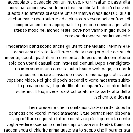
accoppiato a casaccio con un intruso. Premi "salta" e passi alla
persona successiva se tu non fossi soddisfatto di ciò che vedi.
Questo sito afferma di essere un'alternativa classificata G ai siti
di chat come Chatroulette ed è piuttosto severo nei confronti di
comportamenti non appropriati. Le persone devono agire allo
stesso modo nel mondo reale, dove non vanno in giro nude o
cercano di esporsi continuamente…
I moderatori bandiscono anche gli utenti che violano i termini e le
condizioni del sito. A differenza della maggior parte dei siti di
incontri, questa piattaforma consente alle persone di connettersi
solo con utenti casuali con interessi comuni. Dopo aver digitato
un interesse in una casella sulla house web page, gli utenti
possono iniziare a inviare e ricevere messaggi o utilizzare
l’opzione video. Nel giro di pochi secondi ti verrà mostrata subito
la prima persona, il quale filmato comparirà al centro dello
schermo. Il tuo, invece, sarà collocato nella parte alta dello
schermo, a destra.
Tieni presente che in qualsiasi chat-roulette, dopo la
connessione vedrai immediatamente il tuo partner. Non bisogna
approfittare di questo fatto e mostrare più di quanto la gente
voglia vedere (speriamo che hai capito cosa si intende). Quindi si
raccomanda di chiarire prima quale sia lo scopo che il partner sta