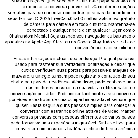
suas interações. Quer você prefira um bate-papo baseado em
texto ou uma conversa por voz, o LivCam oferece opções
versáteis para se conectar com outras pessoas de acordo com
seus termos. © 2024 FreeCam.Chat O melhor aplicativo gratuito
de câmera para câmera em todo o mundo. Mantenha-se
conectado a qualquer hora e em qualquer lugar com o
Chatrandom Mobile! Seja usando seu navegador ou baixando o
aplicativo na Apple App Store ou no Google Play, tudo se trata de
conveniência e acessibilidade.
Essas informações incluem seu endereço IP, o qual pode ser
usado para rastrear sua verdadeira localização e deixar que
outros verifiquem suas portas para possíveis ataques de
malware. O Omegle também pode registrar o conteúdo do seu
chat e seu país de residência. Além disso, pode conhecer uma
das melhores pessoas da sua vida ao utilizar salas de
conversação por vídeo. Pode iniciar facilmente a sua conversa
por vídeo e desfrutar de uma companhia agradável sempre que
quiser. Basta seguir alguns passos simples para começar a
conversar com estranhos online através de vídeo. Manter
conversas privadas com pessoas diferentes de vários países
pode tornar-se uma experiência inigualável. Sinta-se livre para
conversar com pessoas aleatórias online de forma anónima.