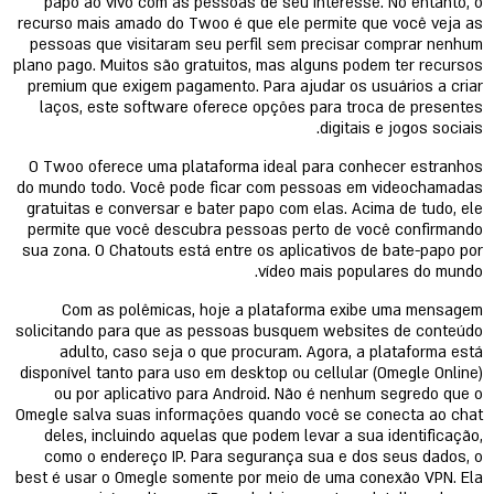
papo ao vivo com as pessoas de seu interesse. No entanto, o
recurso mais amado do Twoo é que ele permite que você veja as
pessoas que visitaram seu perfil sem precisar comprar nenhum
plano pago. Muitos são gratuitos, mas alguns podem ter recursos
premium que exigem pagamento. Para ajudar os usuários a criar
laços, este software oferece opções para troca de presentes
digitais e jogos sociais.
O Twoo oferece uma plataforma ideal para conhecer estranhos
do mundo todo. Você pode ficar com pessoas em videochamadas
gratuitas e conversar e bater papo com elas. Acima de tudo, ele
permite que você descubra pessoas perto de você confirmando
sua zona. O Chatouts está entre os aplicativos de bate-papo por
vídeo mais populares do mundo.
Com as polêmicas, hoje a plataforma exibe uma mensagem
solicitando para que as pessoas busquem websites de conteúdo
adulto, caso seja o que procuram. Agora, a plataforma está
disponível tanto para uso em desktop ou cellular (Omegle Online)
ou por aplicativo para Android. Não é nenhum segredo que o
Omegle salva suas informações quando você se conecta ao chat
deles, incluindo aquelas que podem levar a sua identificação,
como o endereço IP. Para segurança sua e dos seus dados, o
best é usar o Omegle somente por meio de uma conexão VPN. Ela