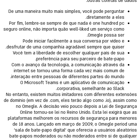
outras coletas de dados.
De uma maneira muito mais simples, você pode perguntar
diretamente a eles.
Por fim, lembre-se sempre de que nada é one hundred pc
seguro online, não importa quão well-liked um serviço como
Omegle possa ser.
Pode iniciar facilmente a sua conversa por vídeo e
desfrutar de uma companhia agradável sempre que quiser.
Você tem a liberdade de escolher qualquer país de sua
preferência para seu parceiro de bate-papo.
Com o avanço da tecnologia, a comunicação através da
internet se tornou uma forma cada vez mais comum de
interação entre pessoas de diferentes partes do mundo.
O Microsoft Teams é um aplicativo de comunicação
corporativa, semelhante ao Slack.
No entanto, existem muitos imitadores com diferentes extensões
de domínio (em vez de .com, eles terão algo como .io), assim como
no Omegle. A decisão veio pouco depois a Lei de Segurança
Online tornou-se lei no Reino Unido. Esta lei exigirá que as
plataformas melhorem os recursos de segurança para menores
de 18 anos. Lançado em março de 2009, o Omegle period uma
'sala de bate-papo digital' que oferecia a usuários aleatórios
bate-papos moderados ou não moderados entre si de qualquer