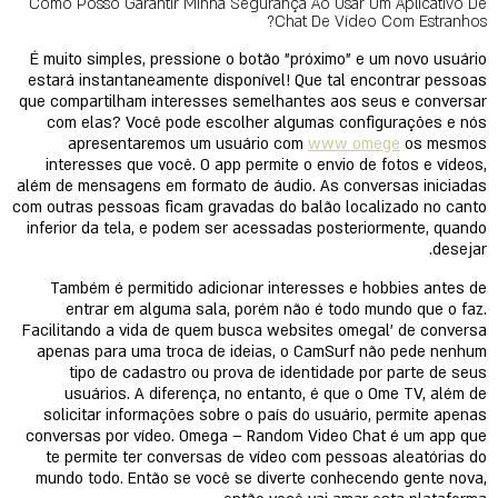
Como Posso Garantir Minha Segurança Ao Usar Um Aplicativo De
Chat De Vídeo Com Estranhos?
É muito simples, pressione o botão "próximo" e um novo usuário
estará instantaneamente disponível! Que tal encontrar pessoas
que compartilham interesses semelhantes aos seus e conversar
com elas? Você pode escolher algumas configurações e nós
apresentaremos um usuário com
www omege
os mesmos
interesses que você. O app permite o envio de fotos e vídeos,
além de mensagens em formato de áudio. As conversas iniciadas
com outras pessoas ficam gravadas do balão localizado no canto
inferior da tela, e podem ser acessadas posteriormente, quando
desejar.
Também é permitido adicionar interesses e hobbies antes de
entrar em alguma sala, porém não é todo mundo que o faz.
Facilitando a vida de quem busca websites omegal’ de conversa
apenas para uma troca de ideias, o CamSurf não pede nenhum
tipo de cadastro ou prova de identidade por parte de seus
usuários. A diferença, no entanto, é que o Ome TV, além de
solicitar informações sobre o país do usuário, permite apenas
conversas por vídeo. Omega – Random Video Chat é um app que
te permite ter conversas de vídeo com pessoas aleatórias do
mundo todo. Então se você se diverte conhecendo gente nova,