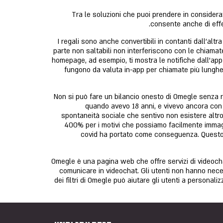
Tra le soluzioni che puoi prendere in consider
consente anche di effe
I regali sono anche convertibili in contanti dall'alt
parte non saltabili non interferiscono con le chiamate
homepage, ad esempio, ti mostra le notifiche dall'app 
fungono da valuta in-app per chiamate più lunghe 
Non si può fare un bilancio onesto di Omegle senza 
quando avevo 18 anni, e vivevo ancora con
spontaneità sociale che sentivo non esistere altr
400% per i motivi che possiamo facilmente immagi
covid ha portato come conseguenza. Questo a
Omegle è una pagina web che offre servizi di videochat
comunicare in videochat. Gli utenti non hanno necess
dei filtri di Omegle può aiutare gli utenti a personaliz