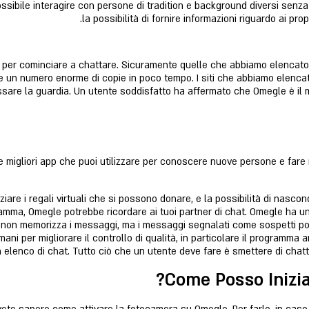
ssibile interagire con persone di tradition e background diversi senza l
la possibilità di fornire informazioni riguardo ai prop
ua, per cominciare a chattare. Sicuramente quelle che abbiamo elencato
un numero enorme di copie in poco tempo. I siti che abbiamo elencato so
re la guardia. Un utente soddisfatto ha affermato che Omegle è il mig
le migliori app che puoi utilizzare per conoscere nuove persone e fare 
ziare i regali virtuali che si possono donare, e la possibilità di nasc
ramma, Omegle potrebbe ricordare ai tuoi partner di chat. Omegle ha u
 non memorizza i messaggi, ma i messaggi segnalati come sospetti po
ni per migliorare il controllo di qualità, in particolare il programma 
 elenco di chat. Tutto ciò che un utente deve fare è smettere di cha
Come Posso Inizi