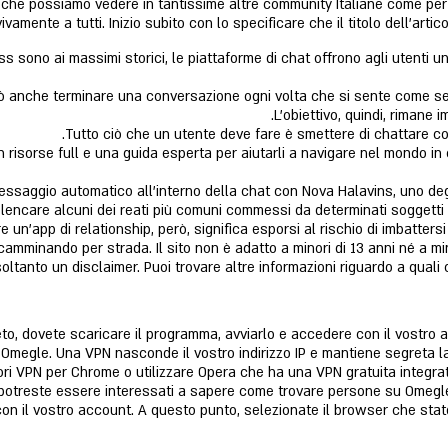
che possiamo vedere in tantissime altre community Italiane come per
ivamente a tutti. Inizio subito con lo specificare che il titolo dell’ar
s sono ai massimi storici, le piattaforme di chat offrono agli utenti u
 anche terminare una conversazione ogni volta che si sente come se
L’obiettivo, quindi, rimane
Tutto ciò che un utente deve fare è smettere di chattare c
n risorse full e una guida esperta per aiutarli a navigare nel mondo in
essaggio automatico all’interno della chat con Nova Halavins, uno degl
elencare alcuni dei reati più comuni commessi da determinati soggetti 
re un’app di relationship, però, significa esporsi al rischio di imbattersi
amminando per strada. Il sito non è adatto a minori di 13 anni né a m
soltanto un disclaimer. Puoi trovare altre informazioni riguardo a quali c
eto, dovete scaricare il programma, avviarlo e accedere con il vostro
i Omegle. Una VPN nasconde il vostro indirizzo IP e mantiene segreta la 
ori VPN per Chrome o utilizzare Opera che ha una VPN gratuita integrata
e, potreste essere interessati a sapere come trovare persone su Omegl
on il vostro account. A questo punto, selezionate il browser che state