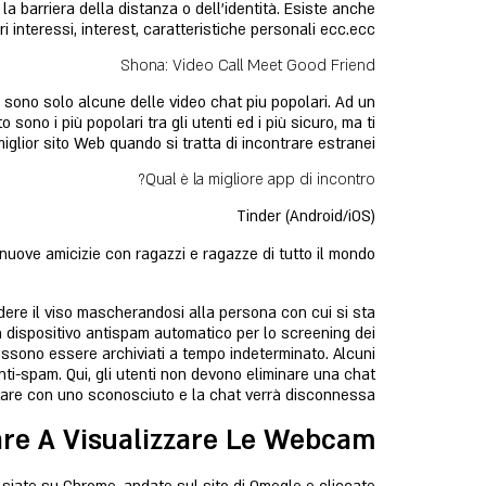
a barriera della distanza o dell’identità. Esiste anche
ri interessi, interest, caratteristiche personali ecc.ecc.
Shona: Video Call Meet Good Friend
 sono solo alcune delle video chat piu popolari. Ad un
no i più popolari tra gli utenti ed i più sicuro, ma ti
lior sito Web quando si tratta di incontrare estranei.
Qual è la migliore app di incontro?
Tinder (Android/iOS)
nuove amicizie con ragazzi e ragazze di tutto il mondo.
ondere il viso mascherandosi alla persona con cui si sta
n dispositivo antispam automatico per lo screening dei
ssono essere archiviati a tempo indeterminato. Alcuni
anti-spam. Qui, gli utenti non devono eliminare una chat
ttare con uno sconosciuto e la chat verrà disconnessa.
are A Visualizzare Le Webcam?