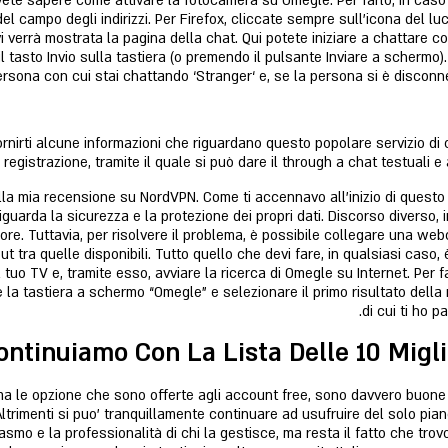
vete sapere come attivare la fotocamera su Omegle. Per farlo, in caso
del campo degli indirizzi. Per Firefox, cliccate sempre sull'icona del l
vi verrà mostrata la pagina della chat. Qui potete iniziare a chattare
tasto Invio sulla tastiera (o premendo il pulsante Inviare a schermo).
rsona con cui stai chattando ‘Stranger‘ e, se la persona si è disconnes
rnirti alcune informazioni che riguardano questo popolare servizio di 
registrazione, tramite il quale si può dare il through a chat testuali 
lla mia recensione su NordVPN. Come ti accennavo all’inizio di questo
iguarda la sicurezza e la protezione dei propri dati. Discorso diverso,
e. Tuttavia, per risolvere il problema, è possibile collegare una we
ut tra quelle disponibili. Tutto quello che devi fare, in qualsiasi caso
l tuo TV e, tramite esso, avviare la ricerca di Omegle su Internet. Per fa
 la tastiera a schermo “Omegle” e selezionare il primo risultato della 
di cui ti ho 
ontinuiamo Con La Lista Delle 10 Miglio
a le opzione che sono offerte agli account free, sono davvero buone e
trimenti si puo’ tranquillamente continuare ad usufruire del solo pian
asmo e la professionalità di chi la gestisce, ma resta il fatto che trov