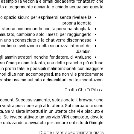
 esempio la vecchia e ormai decadente “chatta.it” che
ticolo è leggermente deviante e chiedo scusa per questo.
no spazio sicuro per esprimersi senza rivelare la
propria identità.
 stesse comunicando con la persona sbagliata.
 immutato, cambiano solo i mezzi per raggiungerlo.
on uno sconosciuto e la chat verrà disconnessa.
 continua evoluzione della sicurezza Internet dei
bambini.
i amministratori, nonché fondatore, di AntiLand.
su Omegle.com. Intanto, una delle pratiche più diffuse
 in profili falsi e possibili malintenzionati con maggiore
inori di 18 non accompagnati, ma non vi è praticamente
ookie usiamo sul sito o disabilitarli nelle impostazioni.
Chatta Che Ti Rilassa
 account. Successivamente, selezionate il browser che
vostra posizione agli altri utenti. Sul mercato ci sono
. Se vi siete imbattuti in un utente che vi è piaciuto e
e. Se invece attivate un servizio VPN completo, dovete
 utilizzando e avviatelo per andare sul sito di Omegle.
Come usare videochiamate gratis?