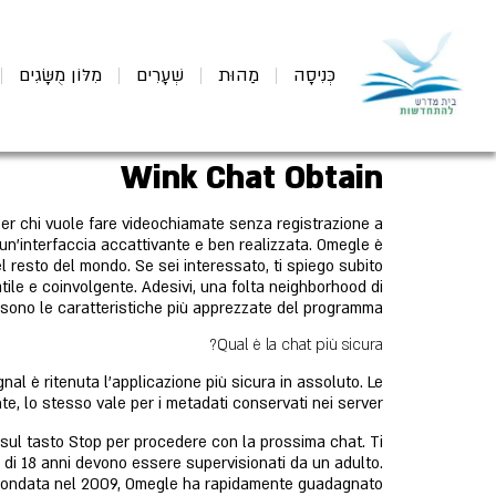
כְּנִיסָה
מַהוּת
שְׁעָרִים
מִלּוֹן מֻשָּׂגִים
Wink Chat Obtain
er chi vuole fare videochiamate senza registrazione a
un'interfaccia accattivante e ben realizzata. Omegle è
l resto del mondo. Se sei interessato, ti spiego subito
ile e coinvolgente. Adesivi, una folta neighborhood di
er sono le caratteristiche più apprezzate del programma.
Qual è la chat più sicura?
nal è ritenuta l'applicazione più sicura in assoluto. Le
e, lo stesso vale per i metadati conservati nei server.
sul tasto Stop per procedere con la prossima chat. Ti
ri di 18 anni devono essere supervisionati da un adulto.
. Fondata nel 2009, Omegle ha rapidamente guadagnato