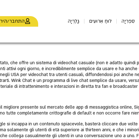
התחבר/היר
סִפְרִיָּה
לוּחַ אֵרוּעִים
גָּלֶרְיָה
to, che offre un sistema di videochat casuale (non è adatto quindi p
ti attivi ogni giorno, è incredibilmente semplice da usare e ha anche 
 negli USA per videochat tra utenti casuali, diffondendosi poi anche ne
rarti. Wink Chat è un programma di live chat semplice da usare, versat
ateriale di intrattenimento e interazioni in diretta tra fan e broadcast
 il migliore presente sul mercato delle app di messaggistica online, Sig
no tutte completamente crittografie di default e non occorre fare nient
le si incappa in un contenuto spiacevole, basterà cliccare due volte 
rma solamente gli utenti di età superiore ai thirteen anni, e che i mino
 che collega casualmente gli utenti in una conversazione uno a uno