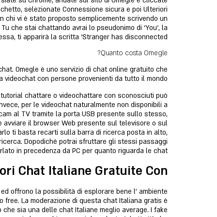
 siate su Chrome, andate sul sito di Omegle e cliccate
ucchetto, selezionate Connessione sicura e poi Ulteriori
 con chi vi è stato proposto semplicemente scrivendo un
 Tu che stai chattando avrai lo pseudonimo di ‘You‘, la
sa, ti apparirà la scritta ‘Stranger has disconnected’.
Quanto costa Omegle?
chat. Omegle è uno servizio di chat online gratuito che
e a videochat con persone provenienti da tutto il mondo.
 tutorial chattare o videochattare con sconosciuti può
 invece, per le videochat naturalmente non disponibili a
bcam al TV tramite la porta USB presente sullo stesso,
, è avviare il browser Web presente sul televisore o sul
rlo ti basta recarti sulla barra di ricerca posta in alto,
ricerca. Dopodiché potrai sfruttare gli stessi passaggi
parlato in precedenza da PC per quanto riguarda le chat.
ri Chat Italiane Gratuite Con:
d offrono la possibilità di esplorare bene l’ ambiente
o free. La moderazione di questa chat Italiana gratis è
o che sia una delle chat Italiane meglio average. I fake