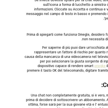
Se invece doveste optare per la chat video, do
sull'icona a forma di lucchetto a sinistra 
informazioni. Cliccate su Accetta e continua e 
messaggio nel campo di testo in basso e premendo il 
pe
Prima di spiegarti come funziona Omegle, desidero fo
non necessita di 
Per saperne di più puoi dare un’occhiata a
rappresentare un fattore di rischio per quanto r
causa della mancanza di una videocamera nel televisor
per poi selezionare la giusta sorgente di inp
dispositivo capace di rendere smart
onegke
i
premere il tasto OK del telecomando, digitare tramite
C
Una chat non completamente gratuita, si è vero, m
prima di decidere di sottoscrivere un abbonamento. Al
ottima, forse sarà per la sua giovane età e l’ entusi