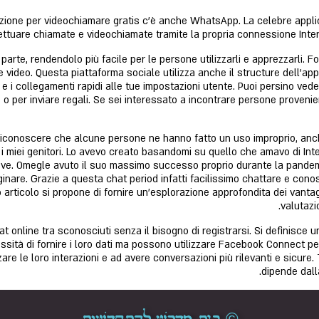
azione per videochiamare gratis c'è anche WhatsApp. La celebre applic
ttuare chiamate e videochiamate tramite la propria connessione Internet
ra parte, rendendolo più facile per le persone utilizzarli e apprezzarli.
 video. Questa piattaforma sociale utilizza anche il structure dell'app
e i collegamenti rapidi alle tue impostazioni utente. Puoi persino ved
o per inviare regali. Se sei interessato a incontrare persone proveni
riconoscere che alcune persone ne hanno fatto un uso improprio, anche
 i miei genitori. Lo avevo creato basandomi su quello che amavo di I
ove. Omegle avuto il suo massimo successo proprio durante la pandem
nare. Grazie a questa chat period infatti facilissimo chattare e cono
rticolo si propone di fornire un’esplorazione approfondita dei vantag
valutazi
 online tra sconosciuti senza il bisogno di registrarsi. Si definisce un
ità di fornire i loro dati ma possono utilizzare Facebook Connect per t
zare le loro interazioni e ad avere conversazioni più rilevanti e sicure. T
dipende dalla