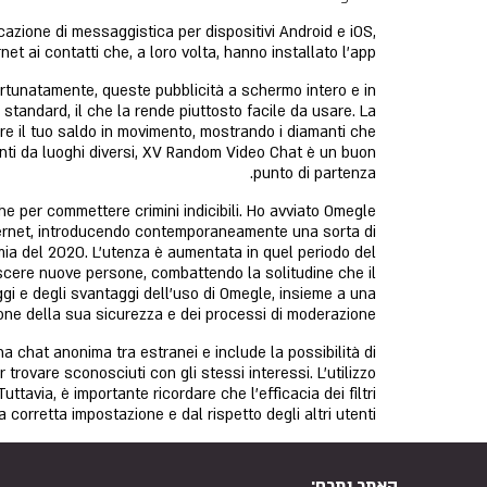
azione di messaggistica per dispositivi Android e iOS,
 ai contatti che, a loro volta, hanno installato l'app.
 Fortunatamente, queste pubblicità a schermo intero e in
 standard, il che la rende piuttosto facile da usare. La
ere il tuo saldo in movimento, mostrando i diamanti che
enti da luoghi diversi, XV Random Video Chat è un buon
punto di partenza.
 per commettere crimini indicibili. Ho avviato Omegle
nternet, introducendo contemporaneamente una sorta di
ia del 2020. L’utenza è aumentata in quel periodo del
scere nuove persone, combattendo la solitudine che il
gi e degli svantaggi dell’uso di Omegle, insieme a una
one della sua sicurezza e dei processi di moderazione.
a chat anonima tra estranei e include la possibilità di
rovare sconosciuti con gli stessi interessi. L’utilizzo
uttavia, è importante ricordare che l’efficacia dei filtri
 corretta impostazione e dal rispetto degli altri utenti.
האתר נתרם: