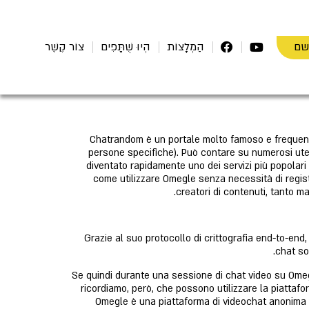
שם
הַמְלָצוֹת
הְיוּ שֻׁתָּפִים
צוֹר קֶשֶׁר
Chatrandom è un portale molto famoso e frequenta
persone specifiche). Può contare su numerosi uten
diventato rapidamente uno dei servizi più popolari
come utilizzare Omegle senza necessità di regist
creatori di contenuti, tanto m
Grazie al suo protocollo di crittografia end-to-end,
chat so
Se quindi durante una sessione di chat video su Omeg
ricordiamo, però, che possono utilizzare la piattafo
Omegle è una piattaforma di videochat anonima