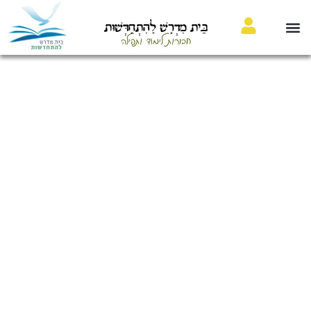
בֵּית מִדְרָשׁ לַהִתְחַדְּשׁוּת
חבורות לימוד ותפילה