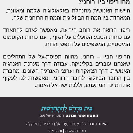
מהו ריפוי ביו רוחני?
היישות האנושית מתנהלת באקאולוגיה שלמה ומאוזנת,
המאחדת בין המהות הביולוגית והמהות הרוחנית שלה.
ריפוי הרואה את רוחב היריעה, מאפשר לאדם להתאחד
עם כוחות הטבע הפועלים על הגוף , ועם כוחות הקוסמוס
המיסטיים, המשפיעים על הנפש והרוח.
הריפוי הביו – רוחני, מהווה תפיסת-על של התהליכים
שאנחנו עוברים בקליניקה. עבודה דרך מערכת האנרגיה
האנושית, דרך הצ'אקרות וערוצי האנרגיה השונים, מחברת
בין הרובד הביולוגי לרובד הרוחני, ומאפשרת לנו לעקוף
את המיינד המתעתע, וללכת ישר אל האמת.
בֵּית מִדְרָשׁ לְהִתְחַדְּשׁוּת
הפקת אתר ותוכן:
הסטודיו של נעם
האתר נתרם:
לע"נ אֶסְתֵּר חַיָּה הוֹלַנְדֶר לְבֵית בַּבְצִ'יק זַ"ל
|
הצהרת נגישות
תקנון אתר