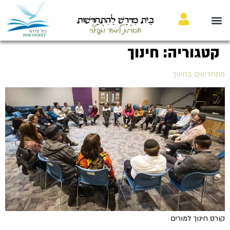
בֵּית מִדְרָשׁ לַהִתְחַדְּשׁוּת
חבורות לימוד ותפילה
קטגוריה:
חינוך
מתחדשים בחינוך
קורס חינוך למורים