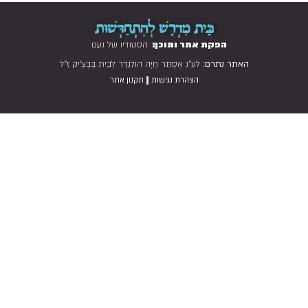
בֵּית מִדְרָשׁ לְהִתְחַדְּשׁוּת
הפקת אתר ותוכן:
הסטודיו של נעם
האתר נתרם:
לע"נ אֶסְתֵּר חַיָּה הוֹלַנְדֶר לְבֵית בַּבְצִ'יק זַ"ל
|
הצהרת נגישות
תקנון אתר