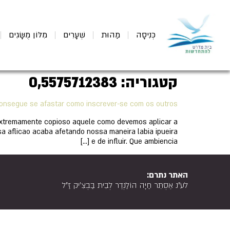
כְּנִיסָה
מַהוּת
שְׁעָרִים
מִלּוֹן מֻשָּׂגִים
קטגוריה:
0,5575712383
onsegue se afastar como inscrever-se com os outros?
extremamente copioso aquele como devemos aplicar a
a aflicao acaba afetando nossa maneira labia ipueira
e de influir. Que ambiencia […]
האתר נתרם:
לע"נ אֶסְתֵּר חַיָּה הוֹלַנְדֶר לְבֵית בַּבְצִ'יק זַ"ל