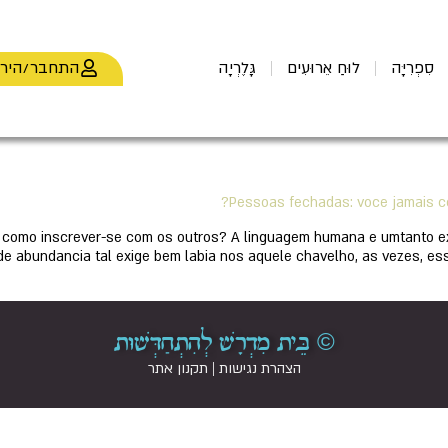
התחבר/היר
סִפְרִיָּה
לוּחַ אֵרוּעִים
גָּלֶרְיָה
Pessoas fechadas: voce jamais c
 como inscrever-se com os outros? A linguagem humana e umtanto 
e abundancia tal exige bem labia nos aquele chavelho, as vezes, ess
© בֵּית מִדְרָשׁ לְהִתְחַדְּשׁוּת
הצהרת נגישות
|
תקנון אתר