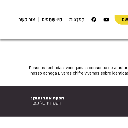
שם
הַמְלָצוֹת
הְיוּ שֻׁתָּפִים
צוֹר קֶשֶׁר
Pessoas fechadas: voce jamais consegue se afastar
nosso achega E veras chifre vivemos sobre identidad
הפקת אתר ותוכן:
הסטודיו של נעם