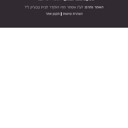
האתר נתרם:
לע"נ אֶסְתֵּר חַיָּה הוֹלַנְדֶר לְבֵית בַּבְצִ'יק זַ"ל
|
הצהרת נגישות
תקנון אתר