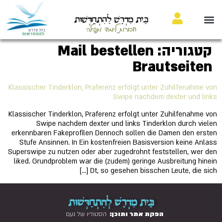
בֵּית מִדְרָשׁ לַהִתְחַדְּשׁוּת
חבורות לימוד ותפילה
קטגוריה:
Mail bestellen
Brautseiten
Klassischer Tinderklon, Praferenz erfolgt unter Zuhilfenahme von
Swipe nachdem dexter und links
Klassischer Tinderklon, Praferenz erfolgt unter Zuhilfenahme von
Swipe nachdem dexter und links Tinderklon durch vielen
erkennbaren Fakeprofilen Dennoch sollen die Damen den ersten
Stufe Ansinnen. In Ein kostenfreien Basisversion keine Anlass
Superswipe zu nutzen oder aber zugedrohnt feststellen, wer den
liked. Grundproblem war die (zudem) geringe Ausbreitung hinein
Dt, so gesehen bisschen Leute, die sich […]
בֵּית מִדְרָשׁ לְהִתְחַדְּשׁוּת
הפקת אתר ותוכן:
הסטודיו של נעם