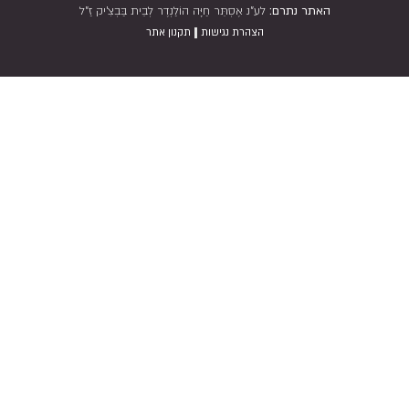
האתר נתרם:
לע"נ אֶסְתֵּר חַיָּה הוֹלַנְדֶר לְבֵית בַּבְצִ'יק זַ"ל
|
הצהרת נגישות
תקנון אתר