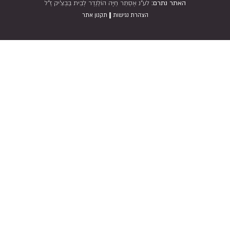
האתר נתרם:
לע"נ אֶסְתֵּר חַיָּה הוֹלַנְדֶר לְבֵית בַּבְצִ'יק זַ"ל
|
הצהרת נגישות
תקנון אתר