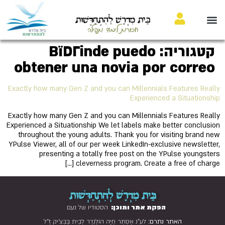
בֵּית מִדְרָשׁ לַהִתְחַדְּשׁוּת
חבורות לימוד ותפילה
קטגוריה:
ВїDГіnde puedo
obtener una novia por correo
Exactly how many Gen Z and you can Millennials Features Really
Experienced a Situationship
Exactly how many Gen Z and you can Millennials Features Really
Experienced a Situationship We let labels make better conclusion
throughout the young adults. Thank you for visiting brand new
YPulse Viewer, all of our per week LinkedIn-exclusive newsletter,
presenting a totally free post on the YPulse youngsters
cleverness program. Create a free of charge […]
בֵּית מִדְרָשׁ לְהִתְחַדְּשׁוּת
הפקת אתר ותוכן:
הסטודיו של נעם
האתר נתרם:
לע"נ אֶסְתֵּר חַיָּה הוֹלַנְדֶר לְבֵית בַּבְצִ'יק זַ"ל