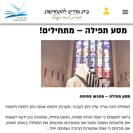
בֵּית מִדְרָשׁ לַהִתְחַדְּשׁוּת
חבורות לימוד ותפילה
מסע תפילה – מתחילים!
מסע תפילה – מפגש פתיחה
התפילה הינה שריר עליו ניתן לעבוד, מערכת יחסים אותה ניתן לפתח ולטפח.
נראה לפעמים כי ישנה הנחה סמויה, כמעט ציפייה, שהגננת בגן ידעה לעשות
את מלאכתה נאמנה ומאז אנו ממשיכים ופוגשים את התפילה באותו האופן.
אנו מבינים כי ישנה אפשרות קרובה ועמוקה יותר…