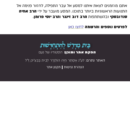
אתם מוזמנים לצאת איתנו למסע אל עבר התפילה, לחזור פנימה אל
התנועות הראשוניות ביותר בתוכנו. המסע מועבר על ידי
הרב אחיה
סנדובסקי
ובהשתתפות
הרב דוב זינגר
ו
הרב יוסי פרומן
.
לפרטים נוספים והרשמה
לחצו כאן
בֵּית מִדְרָשׁ לְהִתְחַדְּשׁוּת
הפקת אתר ותוכן:
הסטודיו של נעם
האתר נתרם:
לע"נ אֶסְתֵּר חַיָּה הוֹלַנְדֶר לְבֵית בַּבְצִ'יק זַ"ל
|
הצהרת נגישות
תקנון אתר