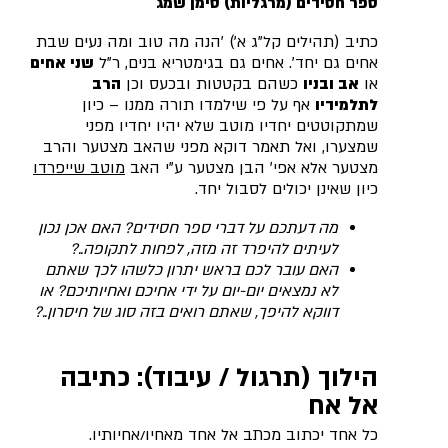
ספר חסידים (מרגליות) סימן שמג
כתיב (תהילים קל"ג א') 'הנה מה טוב ומה נעים שבת
אחים גם יחד'. אחים גם בגימטריא בנים, ר"ל
שני אחים
או
אב ובניו
כשהם בקטטות ובכעס וכן
הרב
לתלמידיו
אף על פי שילמדו תורה ממנו – כיון
שמתקוטטים יחדיו מוטב שלא יהיו יחדיו מפני
שמצערו, ואל תאמר דוקא מפני שהאב מצטער והרב
מצטער אלא אפי' הבן מצטער ע"י האב
מוטב שייפרדו
כיון שאינן יכולים לסבול יחד.
מה דעתכם על דברי ספר חסידים? האם אכן נכון
לעיתים להיפרד זה מזה, לפחות לתקופה..?
האם עובר לכם בראש יתרון כלשהו לכך שאתם
לא נמצאים יום-יום על ידי אחיכם ואחיותיכם? או
דווקא להיפך, שאתם רואים בזה סוג של חיסרון..?
הילוך (תרגול / עיבוד): כתיבה
אל אח
כל אחד יכתוב מכתב אל אחד מאחיו/אחיותיו.