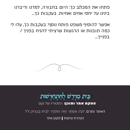
פתחו את המכתב כך: היום בחבורה, למדנו ודיברנו
בינינו על יחסי אחים ואחיות. בעקבות כך…
אפשר להוסיף משפט פותח נוסף: בעקבות כך, עלו לי
כמה תובנות או הרגשות שרציתי להניח בפניך /
בפנייך…
בֵּית מִדְרָשׁ לְהִתְחַדְּשׁוּת
הפקת אתר ותוכן:
הסטודיו של נעם
האתר נתרם:
לע"נ אֶסְתֵּר חַיָּה הוֹלַנְדֶר לְבֵית בַּבְצִ'יק זַ"ל
|
הצהרת נגישות
תקנון אתר