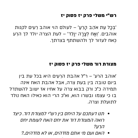
רש"י משלי פרק יז פסוק יז
'בְּכָל עֵת אֹהֵב הָרֵעַ' – לעולם הוי אוהב רֵעִים לקנות
אוהבים. 'וְאָח לְצָרָה יִוָּלֵד' – לעת הצרה יולד לך הרֵע
כְּאח לעזור לך ולהשתתף בצרתך.
מצודת דוד משלי פרק יז פסוק יז
'אוהב הרע' – ר"ל אהבת הרֵעִים היא בכל עת בין
ביום טובה בין בעת צרה, אבל אהבת האח אינה
תמידה כ"כ ורק בבוא צרה על אחיו אז ישוב להשתדל
בו כי עצמו ובשרו הוא, וא"כ הרי הוא כאילו האח נולד
לתועלת וצרה.
תנו דעתכם על היחס בין רש"י למצודת דוד. כיצד
רואה המצודת דוד את יחס האח לעומת יחס
הרֵעַ?
האם ועם מי אתם מזדהים, או לא מזדהים..?