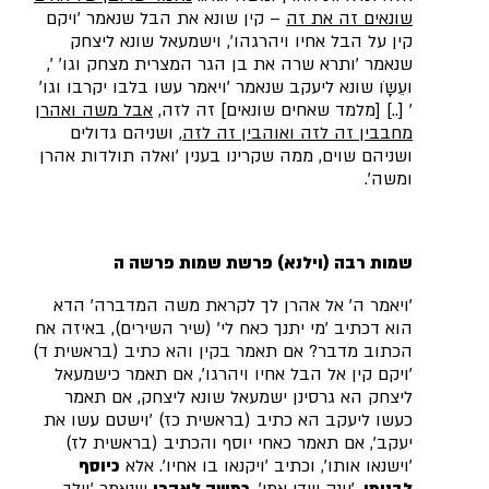
שונאים זה את זה
– קין שונא את הבל שנאמר 'ויקם
קין על הבל אחיו ויהרגהו', וישמעאל שונא ליצחק
שנאמר 'ותרא שרה את בן הגר המצרית מצחק וגו' ',
ועֵשָֹו שונא ליעקב שנאמר 'ויאמר עשו בלבו יקרבו וגו'
' [..] [מלמד שאחים שונאים] זה לזה,
אבל משה ואהרן
מחבבין זה לזה ואוהבין זה לזה
, ושניהם גדולים
ושניהם שוים, ממה שקרינו בענין 'ואלה תולדות אהרן
ומשה'.
שמות רבה (וילנא) פרשת שמות פרשה ה
'ויאמר ה' אל אהרן לך לקראת משה המדברה' הדא
הוא דכתיב 'מי יתנך כאח לי' (שיר השירים), באיזה אח
הכתוב מדבר? אם תאמר בקין והא כתיב (בראשית ד)
'ויקם קין אל הבל אחיו ויהרגו', אם תאמר כישמעאל
ליצחק הא גרסינן ישמעאל שונא ליצחק, אם תאמר
כעשו ליעקב הא כתיב (בראשית כז) 'וישטם עשו את
יעקב', אם תאמר כאחי יוסף והכתיב (בראשית לז)
'וישנאו אותו', וכתיב 'ויקנאו בו אחיו'. אלא
כיוסף