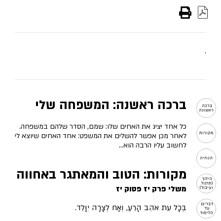
.
ברכה ראשנה: המשפחה שלי
ברכה 
ראשונה
כל אחד יציג את האחים שלו: שמם, הסדר שלהם במשפחה.
מקורות
לאחר מכן אפשר להשלים את המשפט: אחד האחים שיוצא לי
לחשוב עליו הרבה הוא…
הנחיה
מקורות: הטוב והמאתגר באחווה
הילוך 
(תרגול 
משלי פרק יז פסוק יז
ועיבוד)
דברים 
בְּכָל עֵת אֹהֵב הָרֵעַ, וְאָח לְצָרָה יִוָּלֵד.
על 
הלימוד