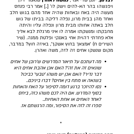
לבנימן
, 'יונק שדי אמי',
כמשה לאהרן
שנאמר 'וילך
ויפגשהו בהר הא-להים וישק לו' [..] אמר רבי פנחס
מעשה היה באח ובאחות שהיה אחד מהם בגוש חלב
ואחד מהן בבית מרון, נפלה דליקה בביתו של גוש
חלב באתה אחותו מבית מרון ונפלה עליו והיתה
מחבקתו ומנשקתו אמרה לו איני מרגלת לבא אליך
אלא פחדתי דהוית אחי באננקי ופלטת ממנה. (שיר
השירים ח) 'אמצאך בחוץ אשקך', באיזה חוץ? במדבר,
מקום שנשקו אחים זה לזה, משה ואהרן.
מה דעתכם על תיאור המדרשים ש'רובן של אחים
שונאים זה את זה'? האם אכן אהבת אחים היא
דבר נדיר? האם אכן יש משהו 'טבעי' כביכול
בשנאה או מתח בין אחים? דברו ביניכם..
נסו להיזכר ברגע דומה לסיפור על האח והאחות
בסוף המדרש. אם היה לכם משהו כזה, ביחס
לאחד האחים או אחת האחיות..
ספרו זה לזה את הסיפור, ומה הרגשתם אז.
*