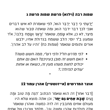
שמות רבה (וילנא) פרשת שמות פרשה ג
'יָדַעְתִּי כִּי דַבֵּר יְדַבֵּר הוּא', לפי שאמרת לא איש דברים
אנכי לכך דבר ידבר הוא; ומה שאתה סבור שהוא
מֵיצֵר, לא כן, אלא שָֹמֵחַ, שנאמר 'וְרָאֲךָ וְשָׂמַח בְּלִבּוֹ', א"ר
שמעון ב"ר יוסי: הלב ששמח בגדולת אחיו, ילבש
אורים ותומים שנאמר (שמות כח) 'והיו על לב אהרן'.
לפי מדרש חז"ל ולפי רש"י, ממה חשש משה?
האם חשש זה מובן בעיניכם? האם גם אתם
יכולים לחוות משהו מעין זה, כשאח או אחות
'עולים לגדולה'..?
*
אוצר המדרשים (אייזנשטיין) אהרן עמוד 12
[דבר אחר] זה הוא שאמר הכתוב 'הִנֵּה מַה טּוֹב וּמַה
נָּעִים
שֶׁבֶת אַחִים גַּם יָחַד
', וכן אתה מוצא שלא היו
מעולם אחים מחבבין זה לזה כמשה ואהרן שנאמר
אלה תולדות אהרן ומשה וגו'…
מלמד שרובן של אחים