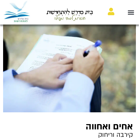
בֵּית מִדְרָשׁ לַהִתְחַדְּשׁוּת
חבורות לימוד ותפילה
אחים ואחווה
קירבה וריחוק