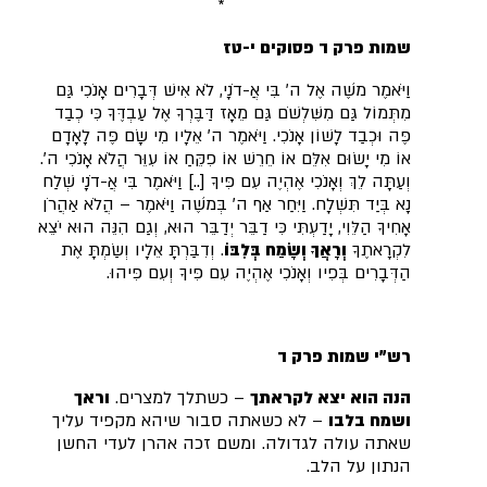
*
שמות פרק ד פסוקים י-טז
וַיֹּאמֶר מֹשֶׁה אֶל ה' בִּי אֲ-דֹנָי, לֹא אִישׁ דְּבָרִים אָנֹכִי גַּם
מִתְּמוֹל גַּם מִשִּׁלְשֹׁם גַּם מֵאָז דַּבֶּרְךָ אֶל עַבְדֶּךָ כִּי כְבַד
פֶּה וּכְבַד לָשׁוֹן אָנֹכִי. וַיֹּאמֶר ה' אֵלָיו מִי שָׂם פֶּה לָאָדָם
אוֹ מִי יָשׂוּם אִלֵּם אוֹ חֵרֵשׁ אוֹ פִקֵּחַ אוֹ עִוֵּר הֲלֹא אָנֹכִי ה'.
וְעַתָּה לֵךְ וְאָנֹכִי אֶהְיֶה עִם פִּיךָ [..] וַיֹּאמֶר בִּי אֲ-דֹנָי שְׁלַח
נָא בְּיַד תִּשְׁלָח. וַיִּחַר אַף ה' בְּמֹשֶׁה וַיֹּאמֶר – הֲלֹא אַהֲרֹן
אָחִיךָ הַלֵּוִי, יָדַעְתִּי כִּי דַבֵּר יְדַבֵּר הוּא, וְגַם הִנֵּה הוּא יֹצֵא
לִקְרָאתֶךָ
וְרָאֲךָ וְשָׂמַח בְּלִבּוֹ
. וְדִבַּרְתָּ אֵלָיו וְשַׂמְתָּ אֶת
הַדְּבָרִים בְּפִיו וְאָנֹכִי אֶהְיֶה עִם פִּיךָ וְעִם פִּיהוּ.
רש"י שמות פרק ד
הנה הוא יצא לקראתך
– כשתלך למצרים.
וראך
ושמח בלבו
– לא כשאתה סבור שיהא מקפיד עליך
שאתה עולה לגדולה. ומשם זכה אהרן לעדי החשן
הנתון על הלב.