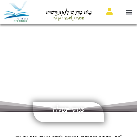
בֵּית מִדְרָשׁ לַהִתְחַדְּשׁוּת
חבורות לימוד ותפילה
כִּנּוּס תְּפִלָּה
כנס הכנה לימים נוראים