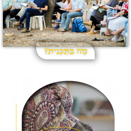
מָה בַּתָּכְנִית?