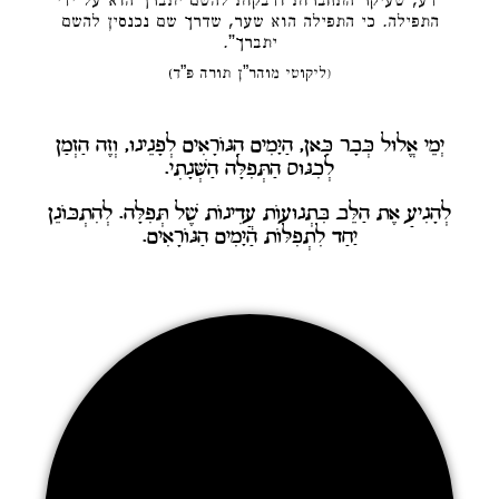
“דע, שעיקר התחברות ודבקות להשם יתברך הוא על ידי
התפילה. כי התפילה הוא שער, שדרך שם נכנסין להשם
יתברך”.
(ליקוטי מוהר”ן תורה פ”ד)
יְמֵי אֱלוּל כְּבָר כָּאן, הַיָּמִים הַנּוֹרָאִים לְפָנֵינוּ, וְזֶה הַזְּמַן
לְכִנּוּס הַתְּפִלָּה הַשְּׁנָתִי.
לְהָנִיעַ אֶת הַלֵּב בִּתְנוּעוֹת עֲדִינוֹת שֶׁל תְּפִלָּה. לְהִתְכּוֹנֵן
יַחַד לִתְפִלּוֹת הַיָּמִים הַנּוֹרָאִים.