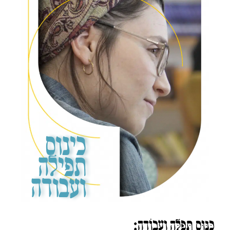
כינוס
תפילה
ועבודה
כִּנּוּס תְּפִלָּה וַעֲבוֹדָה: