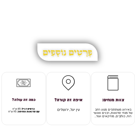
פְּרָטִים נוֹסָפִים
צוות מנחים:
איפה זה קורה?
כמה זה עולה?
כרטיס רגיל:
85 ש"ח
באירוע משתתפים מגוון רחב
עין יעל, ירושלים
עם סדנאות פתיחה:
95 ש"ח
של מנחי סדנאות, רבנים ואנשי
רוח, כותבים, מוזיקאים ועוד…