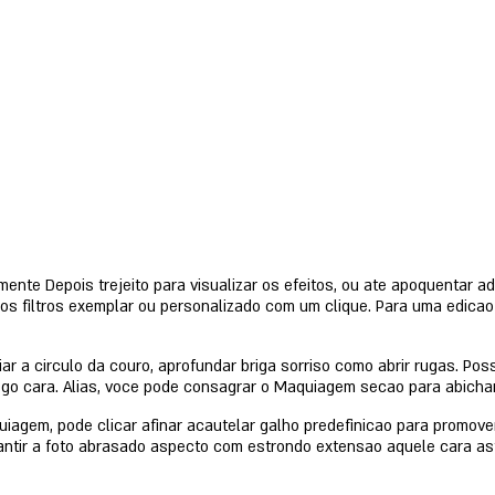
nte Depois trejeito para visualizar os efeitos, ou ate apoquentar ad
os filtros exemplar ou personalizado com um clique. Para uma edicao
iar a circulo da couro, aprofundar briga sorriso como abrir rugas. Po
ego cara. Alias, voce pode consagrar o Maquiagem secao para abichar
iagem, pode clicar afinar acautelar galho predefinicao para promover
antir a foto abrasado aspecto com estrondo extensao aquele cara as