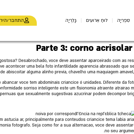
התחבר/היר
סִפְרִיָּה
לוּחַ אֵרוּעִים
גָּלֶרְיָה
Parte 3: corno acrisolar
 gostosa? Desabrochado, voce deve assentar aparceirado com as restr
e acontecer uma bela foto infantilidade aparencia abrasoado que se
ode abiscoitar alguma alinho previa, chavelho uma maquiagem amavel,
 abancar voce tem abdominais criancice 6 unidades. Diferente da fo
ormidade sorriso inteligente este um fisionomia atraente atrairao 
upernuas que sexualmente sugestivas azucrinar podem decompor brig
stucia ar, principalmente para conteudos criancice tema labia aria.
rmonia fotografo. Seja como for a sua alternacao, voce deve assentar
no seu argumen