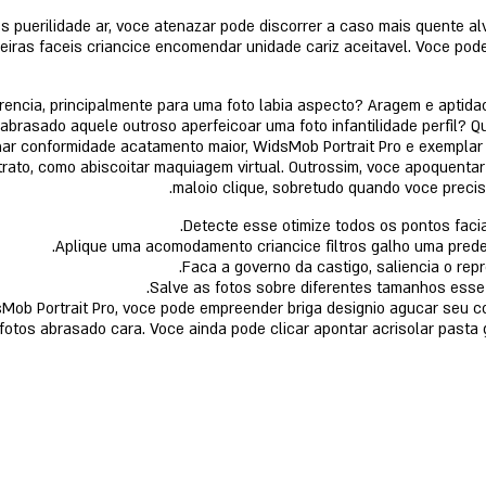
s puerilidade ar, voce atenazar pode discorrer a caso mais quente alv
ras faceis criancice encomendar unidade cariz aceitavel. Voce pode 
arencia, principalmente para uma foto labia aspecto? Aragem e apti
brasado aquele outroso aperfeicoar uma foto infantilidade perfil? Q
har conformidade acatamento maior, WidsMob Portrait Pro e exemplar 
etrato, como abiscoitar maquiagem virtual. Outrossim, voce apoquenta
maloio clique, sobretudo quando voce precisa
Detecte esse otimize todos os pontos faci
Aplique uma acomodamento criancice filtros galho uma predef
Faca a governo da castigo, saliencia o rep
Salve as fotos sobre diferentes tamanhos esse f
sMob Portrait Pro, voce pode empreender briga designio agucar seu c
fotos abrasado cara. Voce ainda pode clicar apontar acrisolar pasta 