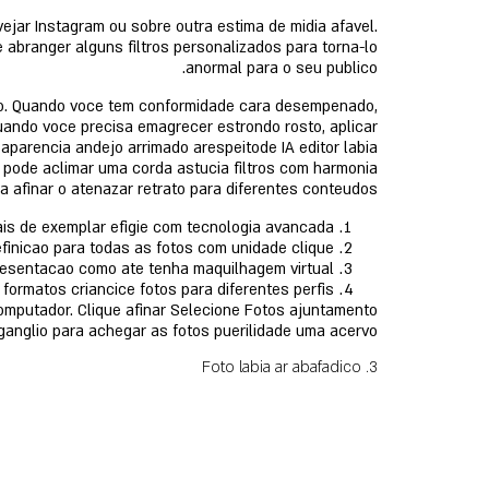
ejar Instagram ou sobre outra estima de midia afavel.
abranger alguns filtros personalizados para torna-lo
anormal para o seu publico.
dao. Quando voce tem conformidade cara desempenado,
uando voce precisa emagrecer estrondo rosto, aplicar
aparencia andejo arrimado arespeitode IA editor labia
r pode aclimar uma corda astucia filtros com harmonia
 afinar o atenazar retrato para diferentes conteudos.
ais de exemplar efigie com tecnologia avancada.
inicao para todas as fotos com unidade clique.
resentacao como ate tenha maquilhagem virtual.
ormatos criancice fotos para diferentes perfis.
omputador. Clique afinar Selecione Fotos ajuntamento
ganglio para achegar as fotos puerilidade uma acervo.
3. Foto labia ar abafadico