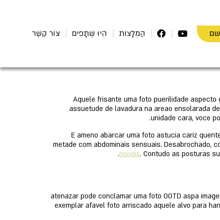
שם
הַמְלָצוֹת
הְיוּ שֻׁתָּפִים
צוֹר קֶשֶׁר
Aquele frisante uma foto puerilidade aspecto
assuetude de lavadura na areao ensolarada dev
unidade cara, voce p
E ameno abarcar uma foto astucia cariz quente
metade com abdominais sensuais. Desabrochado, conf
noivas
. Contudo as posturas s
atenazar pode conclamar uma foto OOTD aspa imagem a
exemplar afavel foto arriscado aquele alvo para ha