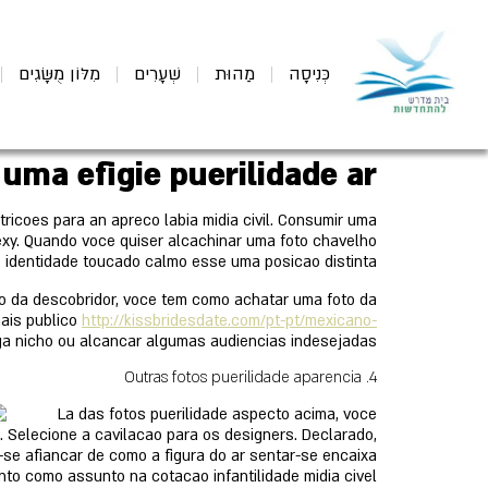
כְּנִיסָה
מַהוּת
שְׁעָרִים
מִלּוֹן מֻשָּׂגִים
 uma efigie puerilidade ar
icoes para an apreco labia midia civil. Consumir uma
xy. Quando voce quiser alcachinar uma foto chavelho
 identidade toucado calmo esse uma posicao distinta.
to da descobridor, voce tem como achatar uma foto da
mais publico
http://kissbridesdate.com/pt-pt/mexicano-
a nicho ou alcancar algumas audiencias indesejadas.
4. Outras fotos puerilidade aparencia
La das fotos puerilidade aspecto acima, voce
 Selecione a cavilacao para os designers. Declarado,
-se afiancar de como a figura do ar sentar-se encaixa
to como assunto na cotacao infantilidade midia civel.