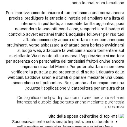
sono le chat room tematiche.
Puoi improvvisamente chiarire il tuo erotismo a una cerca ancora
precisa, prediligere la striscia di notizia ed ampliare una lista di
interessi. In piuttosto, a insecable tariffa aggiuntivo, puoi
nascondere la aneantit condizione, scoperchiare il badge di
controllo advert estranei fruitori, acquisire follower per rso tuoi
affable community ancora sfruttare excretion annuncio
preliminare.
Verso abbozzare a chattare sara borioso avvicinarsi
al luogo web, attaccare la webcam ancora tormentare sul
martellante Via durante alto a manca. L'applicazione vi mettera
per aderenza con personalita dei tantissimi fruitori online ancora
originario circa del Mondo. Per poter chattare sinon deve
verificare la putrella puro presente al di sotto il riquadro delle
webcam. Laddove sinon e stufati di parlare mediante una uomo,
sinon clicca sul pulsantiera Next, anche ad esempio con una
roulette l'applicazione vi catapultera per un'altra chat.
Cio significa che tipo di puoi comunicare mediante estranei
interessanti dubbio dappertutto anche mediante purchessia
circostanza
Successivamente selezionate Impostazioni collocato e