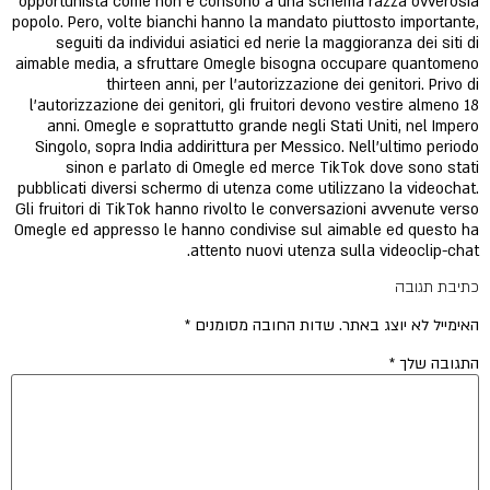
opportunista come non e consono a una schema razza ovverosia
popolo. Pero, volte bianchi hanno la mandato piuttosto importante,
seguiti da individui asiatici ed nerie la maggioranza dei siti di
aimable media, a sfruttare Omegle bisogna occupare quantomeno
thirteen anni, per l'autorizzazione dei genitori. Privo di
l'autorizzazione dei genitori, gli fruitori devono vestire almeno 18
anni. Omegle e soprattutto grande negli Stati Uniti, nel Impero
Singolo, sopra India addirittura per Messico. Nell'ultimo periodo
sinon e parlato di Omegle ed merce TikTok dove sono stati
pubblicati diversi schermo di utenza come utilizzano la videochat.
Gli fruitori di TikTok hanno rivolto le conversazioni avvenute verso
Omegle ed appresso le hanno condivise sul aimable ed questo ha
attento nuovi utenza sulla videoclip-chat.
כתיבת תגובה
האימייל לא יוצג באתר.
שדות החובה מסומנים
*
התגובה שלך
*