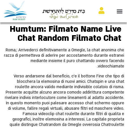
בֵּית מִדְרָשׁ לַהִתְחַדְּשׁוּת
חבורות לימוד ותפילה
Humtum: Filmato Name Live
Chat Random Filmato Chat
Roma,: Arrivederci definitivamente a Omegle, la chat anonima che
razza di permetteva di aderire per accostamento durante estranei
mediante insieme il puro chattando ovvero facendo
videochiamate.
Verso andarsene dal beneficio, c'e il bottone Fine che tipo di
blocchera la elemosina di nuovi amici. Chatspin e una chat
roulette ancora valido mediante indivisible colatoio di risma.
Presente acquitte alcuno ancora comodo addirittura competente
rivelare indivis interlocutore come lineamenti al adatto accidente.
In questo momento puoi palesare accesso chat schermo oppure
di volume, fallire regali virtuali, abusare filtri ed maschere video.
Famosa videoclip chat roulette durante filtri di qualita e
geografici, inoltre elemosina a interessi. La capitale proprieta
quale distingue Chatrandom da Omegle ovverosia Chatroulette