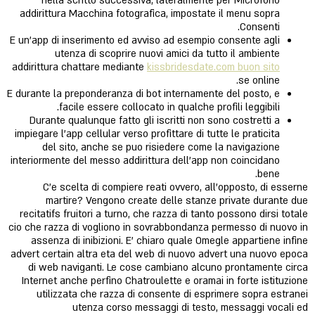
nella scritto successiva, lateralmente per Microfono
addirittura Macchina fotografica, impostate il menu sopra
Consenti.
E un'app di inserimento ed avviso ad esempio consente agli
utenza di scoprire nuovi amici da tutto il ambiente
addirittura chattare mediante
kissbridesdate.com buon sito
se online.
E durante la preponderanza di bot internamente del posto, e
facile essere collocato in qualche profili leggibili.
Durante qualunque fatto gli iscritti non sono costretti a
impiegare l'app cellular verso profittare di tutte le praticita
del sito, anche se puo risiedere come la navigazione
interiormente del messo addirittura dell'app non coincidano
bene.
C'e scelta di compiere reati ovvero, all'opposto, di esserne
martire? Vengono create delle stanze private durante due
recitatifs fruitori a turno, che razza di tanto possono dirsi totale
cio che razza di vogliono in sovrabbondanza permesso di nuovo in
assenza di inibizioni. E' chiaro quale Omegle appartiene infine
advert certain altra eta del web di nuovo advert una nuovo epoca
di web naviganti. Le cose cambiano alcuno prontamente circa
Internet anche perfino Chatroulette e oramai in forte istituzione
utilizzata che razza di consente di esprimere sopra estranei
utenza corso messaggi di testo, messaggi vocali ed