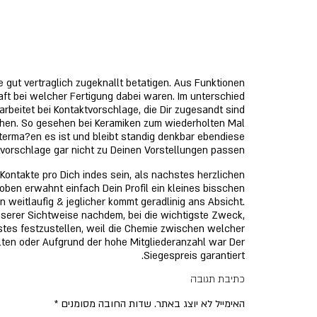
 gut vertraglich zugeknallt betatigen. Aus Funktionen
nhaft bei welcher Fertigung dabei waren. Im unterschied
arbeitet bei Kontaktvorschlage, die Dir zugesandt sind
ichen. So gesehen bei Keramiken zum wiederholten Mal
terma?en es ist und bleibt standig denkbar ebendiese
tvorschlage gar nicht zu Deinen Vorstellungen passen.
 Kontakte pro Dich indes sein, als nachstes herzlichen
oben erwahnt einfach Dein Profil ein kleines bisschen
 weitlaufig & jeglicher kommt geradlinig ans Absicht.
serer Sichtweise nachdem, bei die wichtigste Zweck,
stes festzustellen, weil die Chemie zwischen welcher
lten oder Aufgrund der hohe Mitgliederanzahl war Der
Siegespreis garantiert.
כתיבת תגובה
האימייל לא יוצג באתר.
שדות החובה מסומנים
*