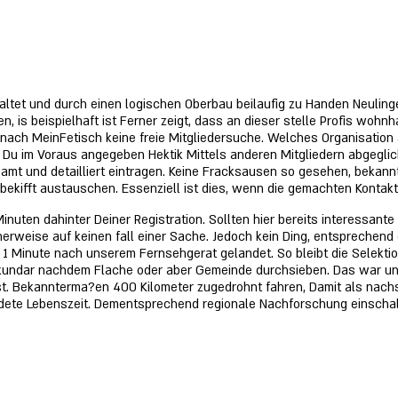
altet und durch einen logischen Oberbau beilaufig zu Handen Neulinge
en, is beispielhaft ist Ferner zeigt, dass an dieser stelle Profis woh
 nach MeinFetisch keine freie Mitgliedersuche. Welches Organisation 
e Du im Voraus angegeben Hektik Mittels anderen Mitgliedern abgegl
amt und detailliert eintragen. Keine Fracksausen so gesehen, bekann
 bekifft austauschen. Essenziell ist dies, wenn die gemachten Kontak
nuten dahinter Deiner Registration. Sollten hier bereits interessante
herweise auf keinen fall einer Sache. Jedoch kein Ding, entsprechend 
 Minute nach unserem Fernsehgerat gelandet. So bleibt die Selektion
sekundar nachdem Flache oder aber Gemeinde durchsieben. Das war un
st. Bekannterma?en 400 Kilometer zugedrohnt fahren, Damit als nach
geudete Lebenszeit. Dementsprechend regionale Nachforschung einscha