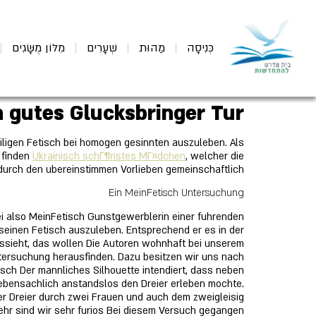
כְּנִיסָה
מַהוּת
שְׁעָרִים
מִלּוֹן מֻשָּׂגִים
n gutes Glucksbringer Tur?
iligen Fetisch bei homogen gesinnten auszuleben. Als
 finden
Ukrainisch schГ¶nstes MГ¤dchen
, welcher die
n durch den ubereinstimmen Vorlieben gemeinschaftlich.
Ein MeinFetisch Untersuchung
i also MeinFetisch Gunstgewerblerin einer fuhrenden
seinen Fetisch auszuleben. Entsprechend er es in der
ussieht, das wollen Die Autoren wohnhaft bei unserem
tersuchung herausfinden. Dazu besitzen wir uns nach
sch Der mannliches Silhouette intendiert, dass neben
ebensachlich anstandslos den Dreier erleben mochte.
er Dreier durch zwei Frauen und auch dem zweigleisig
ehr sind wir sehr furios Bei diesem Versuch gegangen