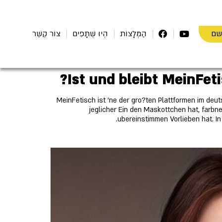
שם
הַמְלָצוֹת
הְיוּ שֻׁתָּפִים
צוֹר קֶשֶׁר
Ist und bleibt MeinFet
MeinFetisch ist 'ne der gro?ten Plattformen im deu
jeglicher Ein den Maskottchen hat, farbn
ubereinstimmen Vorlieben hat. In