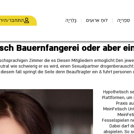
התחבר/היר
סִפְרִיָּה
לוּחַ אֵרוּעִים
גָּלֶרְיָה
isch Bauernfangerei oder aber ei
tschsprachigen Zimmer die es Diesen Mitgliedern ermoglicht Den jewe
eutral wie schwierig er es wird, einen Sexualpartner drogenberauscht
 diesem fall springt die Seite denn Beauftragter ein & fuhrt persone
Hypothetisch se
Plattformen, um 
Praxis a
MeinFetisch Un
MeinFeti
Fesselspielen n
Dabei darf d
abspielen. So s