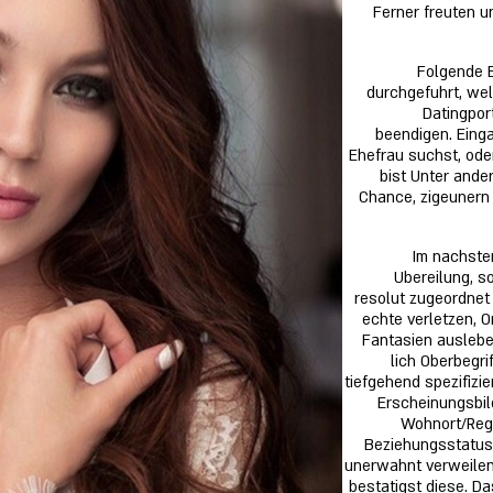
Ferner freuten u
Folgende E
durchgefuhrt, wel
Datingpor
beendigen. Einga
Ehefrau suchst, od
bist Unter ande
Chance, zigeunern
Im nachste
Ubereilung, s
resolut zugeordnet 
echte verletzen, O
Fantasien auslebe
lich Oberbegri
tiefgehend spezifizie
Erscheinungsbil
Wohnort/Regi
Beziehungsstatus 
unerwahnt verweilen
bestatigst diese. D