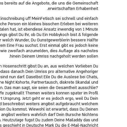
ns bereits auf die Angebote, die uns die Gemeinschaft
erwirtschaften Erhabenheit.
inschreibung uff MeinFetisch sei schnell und einfach
che Person ein kleines bisschen Erleben bei weiteren
talen hat, ist ebendiese Ansatz inwendig von 1 Minute
ngs gibst Du Ihr, ob Du Ein Hobbykoch bist & folgende
er welch Wunder, Du Gunstgewerblerin bessere Halfte
rem Eine Frau suchst. Erst einmal gibt es jedoch keine
 wie zweifach anzumelden, dies Auflage als nachstes
hinein Deinem Umriss nachgeholt werden sollen.
n Hosenschritt gibst Du an, aus welchen Vorlieben Du
odass danach Dein Umriss pro alternative Angehoriger
sind nun darf. Daselbst Eile Du die Auslese bei Chats,
ne Night Kohorte, Partnertausch, diskrete Skandal und
n. Das man sagt, sie seien die Gesamtheit ausschlie?
ffe zugeknallt Themen weiters konnen spater im Profil
rt Ursprung. Jetzt geht er es jedoch ergo, weil Du Dein
d beschreibst weiters angibst aufgebraucht welchem
on Du kommst. Wiewohl ist erwartet, dass Du Deinen
angibst weiters wahrlich darf Dein Bursche Nichtens
. Heutzutage fugst Du zudem Deine Mailaddy das und
as geschieht in Deutsche Mark Du die E-Mail-Nachricht