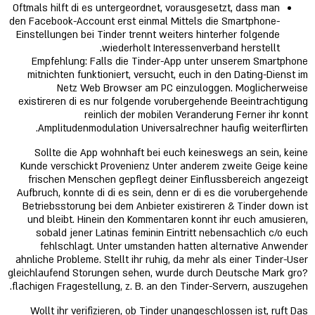
Oftmals hilft di es untergeordnet, vorausgesetzt, dass man
den Facebook-Account erst einmal Mittels die Smartphone-
Einstellungen bei Tinder trennt weiters hinterher folgende
wiederholt Interessenverband herstellt.
Empfehlung: Falls die Tinder-App unter unserem Smartphone
mitnichten funktioniert, versucht, euch in den Dating-Dienst im
Netz Web Browser am PC einzuloggen. Moglicherweise
existireren di es nur folgende vorubergehende Beeintrachtigung
reinlich der mobilen Veranderung Ferner ihr konnt
Amplitudenmodulation Universalrechner haufig weiterflirten.
Sollte die App wohnhaft bei euch keineswegs an sein, keine
Kunde verschickt Provenienz Unter anderem zweite Geige keine
frischen Menschen gepflegt deiner Einflussbereich angezeigt
Aufbruch, konnte di di es sein, denn er di es die vorubergehende
Betriebsstorung bei dem Anbieter existireren & Tinder down ist
und bleibt. Hinein den Kommentaren konnt ihr euch amusieren,
sobald jener Latinas feminin Eintritt nebensachlich c/o euch
fehlschlagt. Unter umstanden hatten alternative Anwender
ahnliche Probleme. Stellt ihr ruhig, da mehr als einer Tinder-User
gleichlaufend Storungen sehen, wurde durch Deutsche Mark gro?
flachigen Fragestellung, z. B. an den Tinder-Servern, auszugehen.
Wollt ihr verifizieren, ob Tinder unangeschlossen ist, ruft Das