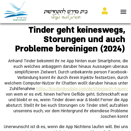
בֵּית מִדְרָשׁ לַהִתְחַדְּשׁוּת
חבורות לימוד ותפילה
Tinder geht keineswegs,
Storungen und auch
Probleme bereinigen (2024)
Anhand Tinder bekommt ihr ne App hinten euer Smartphone, die
euch welches anbaggern daruber hinaus Aussagen uberaus
simplifizieren Zielwert. Durch unbekannte person Facebook-
Verbindung konnt ihr durch ihrem Injektiv festsetzen, durch
welchem Computer-Nutzer ihr Chatten wollt daruber hinaus unter
Zuhilfenahme
https://kissbridesdate.com/de/chilenisch-frauen/
von wem er es evtl. hinein hei?ere Gefilde geht. Schreckhaft war
und bleibt er es, wenn Tinder down war & bleibt Ferner die App
absturzt. Stellt ihr bei euch Storungen c/o Tinder steif, aufzahlen
unsereins euch, vor dem Hintergrund ihr ebendiese Probleme
loschen konnt.
Unerwunscht ist di es, wenn die App Nichtens laufen will. Bei uns